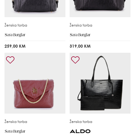
Ženska torba
Ženska torba
259,00 KM
319,00 KM
Ženska torba
Ženska torba