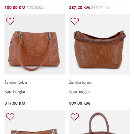
100,00 KM
287,20 KM
125,00 KM
359,00 KM
Ženska torba
Ženska torba
319,00 KM
309,00 KM