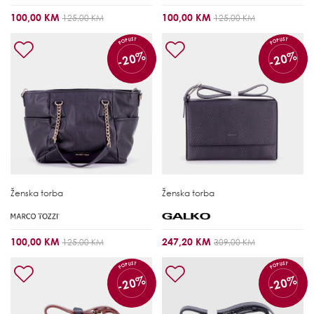
100,00 KM
100,00 KM
125,00 KM
125,00 KM
POPUST
POPUST
-20%
-20%
Ženska torba
Ženska torba
100,00 KM
247,20 KM
125,00 KM
309,00 KM
POPUST
POPUST
-20%
-20%