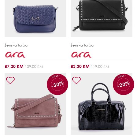
Ženska torba
Ženska torba
87,20 KM
83,30 KM
109,00 KM
119,00 KM
POPUST
POPUST
-30%
-20%