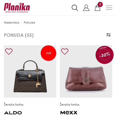
0
Naslovnica
Ponuda
PONUDA (
55
)
POPUST
-30%
HOT
Ženska torba
Ženska torba