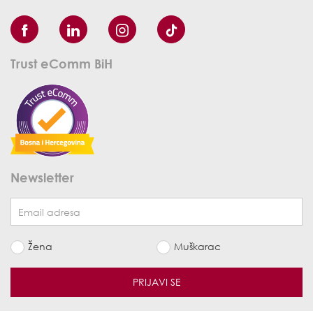
Trust eComm BiH
Newsletter
Žena
Muškarac
PRIJAVI SE