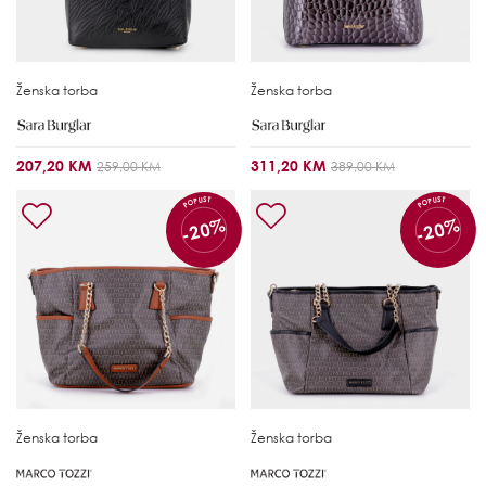
Ženska torba
Ženska torba
207,20 KM
311,20 KM
259,00 KM
389,00 KM
POPUST
POPUST
-20%
-20%
Ženska torba
Ženska torba