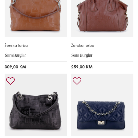
Ženska torba
Ženska torba
309,00 KM
259,00 KM