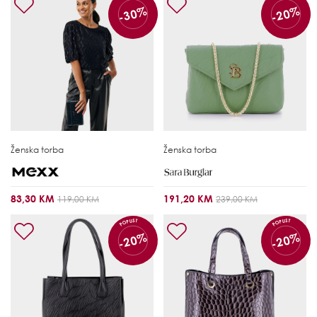
-30%
-20%
Ženska torba
Ženska torba
83,30 KM
191,20 KM
119,00 KM
239,00 KM
POPUST
POPUST
-20%
-20%