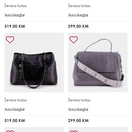
Ženska torba
Ženska torba
319,00 KM
299,00 KM
Ženska torba
Ženska torba
319,00 KM
299,00 KM