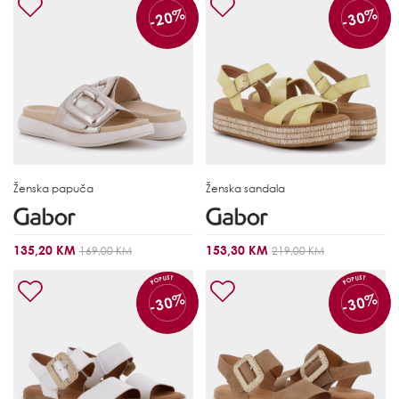
-20%
-30%
Ženska papuča
Ženska sandala
135,20 KM
153,30 KM
169,00 KM
219,00 KM
POPUST
POPUST
-30%
-30%