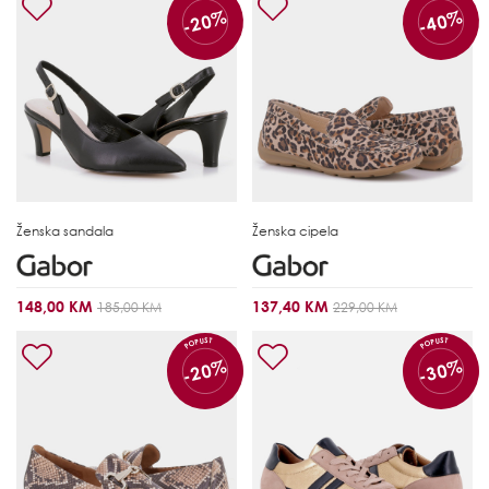
-20%
-40%
Ženska sandala
Ženska cipela
148,00 KM
137,40 KM
185,00 KM
229,00 KM
POPUST
POPUST
-20%
-30%