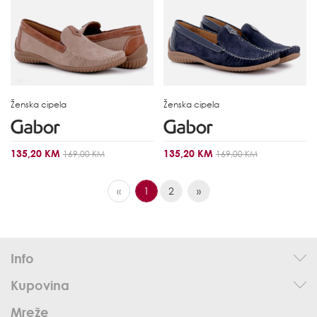
Ženska cipela
Ženska cipela
135,20 KM
135,20 KM
169,00 KM
169,00 KM
«
1
2
»
Info
Kupovina
Mreže