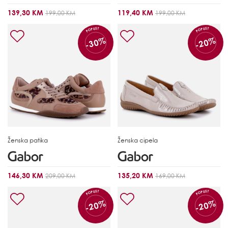
139,30 KM
119,40 KM
199,00 KM
199,00 KM
POPUST
POPUST
-30%
-20%
Ženska patika
Ženska cipela
146,30 KM
135,20 KM
209,00 KM
169,00 KM
POPUST
POPUST
-20%
-20%