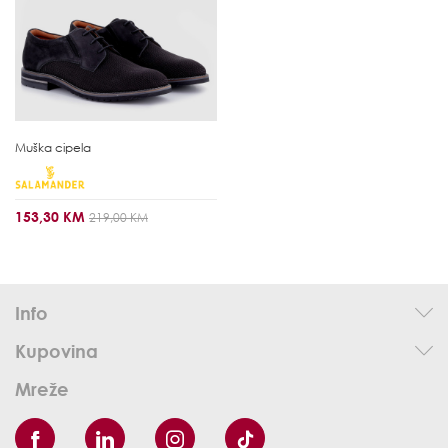
Muška cipela
153,30 KM
219,00 KM
Info
Kupovina
Mreže