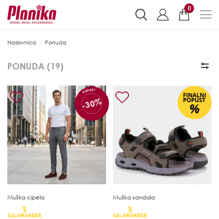
0
Naslovnica
Ponuda
PONUDA (
19
)
POPUST
-30%
Muška cipela
Muška sandala