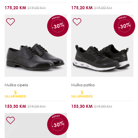
175,20 KM
175,20 KM
219,00 KM
219,00 KM
POPUST
POPUST
-30%
-30%
Muška cipela
Muška patika
153,30 KM
153,30 KM
219,00 KM
219,00 KM
POPUST
-30%