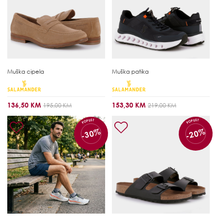
Muška cipela
Muška patika
136,50 KM
153,30 KM
195,00 KM
219,00 KM
POPUST
POPUST
-30%
-20%