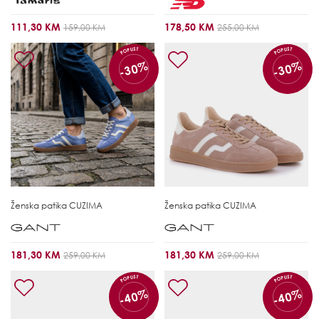
111,30 KM
178,50 KM
159,00 KM
255,00 KM
POPUST
POPUST
-30%
-30%
Ženska patika
CUZIMA
Ženska patika
CUZIMA
181,30 KM
181,30 KM
259,00 KM
259,00 KM
POPUST
POPUST
-40%
-40%