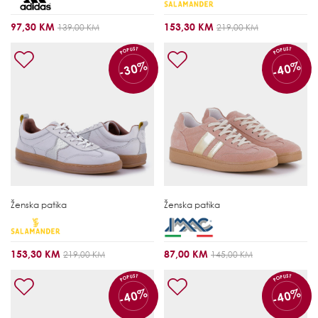
97,30 KM
153,30 KM
139,00 KM
219,00 KM
POPUST
POPUST
-30%
-40%
Ženska patika
Ženska patika
153,30 KM
87,00 KM
219,00 KM
145,00 KM
POPUST
POPUST
-40%
-40%