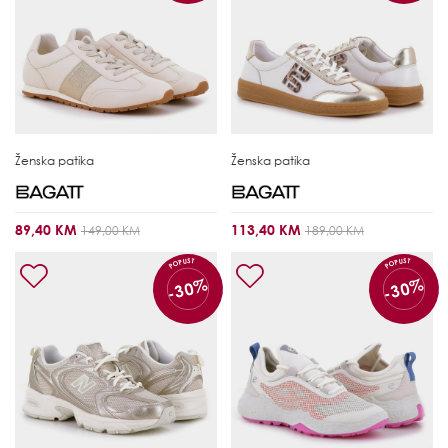
Ženska patika
Ženska patika
89,40 KM
113,40 KM
149,00 KM
189,00 KM
POPUST
POPUST
-30%
-30%