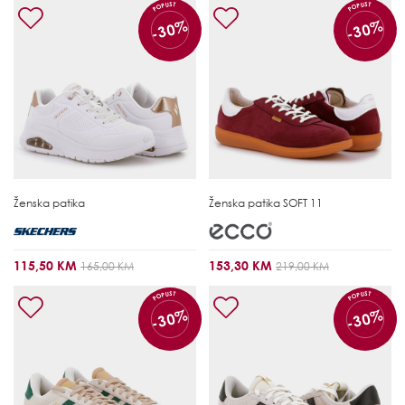
POPUST
POPUST
-30%
-30%
Ženska patika
Ženska patika
SOFT 11
115,50 KM
153,30 KM
165,00 KM
219,00 KM
POPUST
POPUST
-30%
-30%