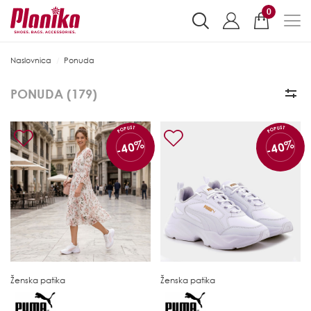
0
Naslovnica
Ponuda
PONUDA (
179
)
POPUST
POPUST
-40%
-40%
Ženska patika
Ženska patika