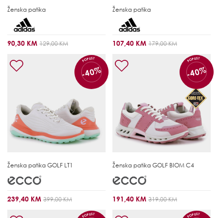
Ženska patika
Ženska patika
90,30 KM
107,40 KM
129,00 KM
179,00 KM
POPUST
POPUST
-40%
-40%
Ženska patika
GOLF LT1
Ženska patika
GOLF BIOM C4
239,40 KM
191,40 KM
399,00 KM
319,00 KM
POPUST
POPUST