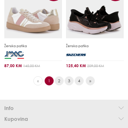
Ženska patika
Ženska patika
87,00 KM
125,40 KM
145,00 KM
209,00 KM
«
1
2
3
4
»
Info
Kupovina