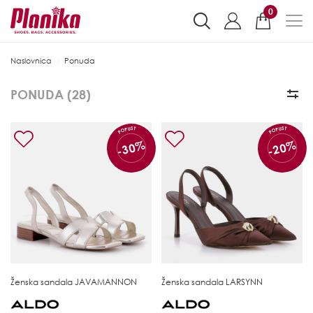
0
Naslovnica
Ponuda
PONUDA (
28
)
POPUST
POPUST
-30%
-20%
Ženska sandala
JAVAMANNON
Ženska sandala
LARSYNN