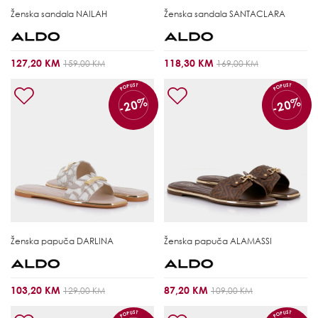
Ženska sandala
NAILAH
Ženska sandala
SANTACLARA
127,20 KM
118,30 KM
159,00 KM
169,00 KM
POPUST
POPUST
-20%
-20%
Ženska papuča
DARLINA
Ženska papuča
ALAMASSI
103,20 KM
87,20 KM
129,00 KM
109,00 KM
POPUST
POPUST