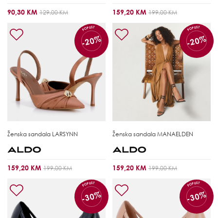
90,30 KM
159,20 KM
129,00 KM
199,00 KM
POPUST
POPUST
-20%
-20%
Ženska sandala
LARSYNN
Ženska sandala
MANAELDEN
159,20 KM
159,20 KM
199,00 KM
199,00 KM
POPUST
POPUST
-30%
-30%