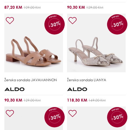
87,20 KM
90,30 KM
109,00 KM
129,00 KM
POPUST
POPUST
-30%
-30%
Ženska sandala
JAVAMANNON
Ženska sandala
LIANYA
90,30 KM
118,30 KM
129,00 KM
169,00 KM
POPUST
POPUST
-30%
-30%