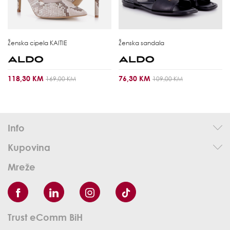
Ženska cipela
KAITIE
Ženska sandala
118,30 KM
76,30 KM
169,00 KM
109,00 KM
Info
Kupovina
Mreže
Trust eComm BiH