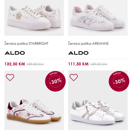
Ženska patika
STARBRIGHT
Ženska patika
AREANNE
132,30 KM
111,30 KM
189,00 KM
159,00 KM
POPUST
POPUST
-30%
-30%