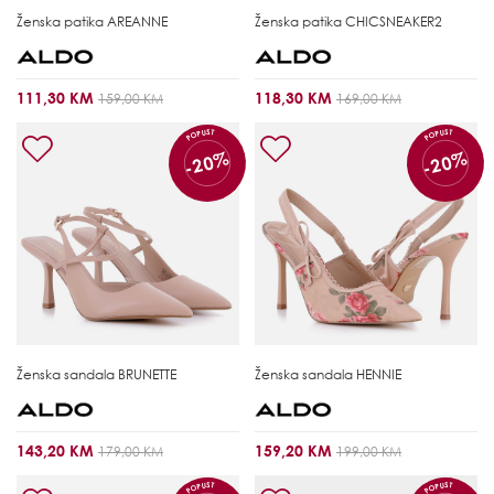
Ženska patika
AREANNE
Ženska patika
CHICSNEAKER2
111,30 KM
118,30 KM
159,00 KM
169,00 KM
POPUST
POPUST
-20%
-20%
Ženska sandala
BRUNETTE
Ženska sandala
HENNIE
143,20 KM
159,20 KM
179,00 KM
199,00 KM
POPUST
POPUST