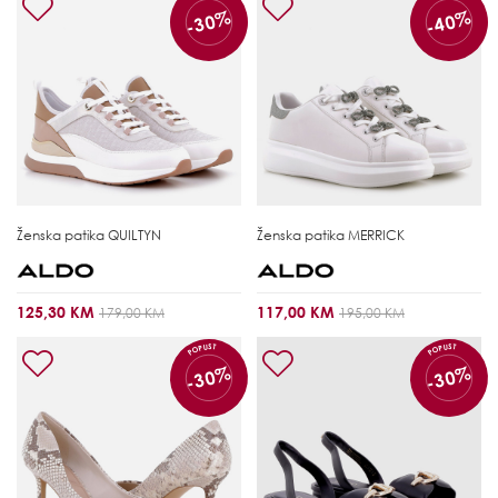
-30%
-40%
Ženska patika
QUILTYN
Ženska patika
MERRICK
125,30 KM
117,00 KM
179,00 KM
195,00 KM
POPUST
POPUST
-30%
-30%