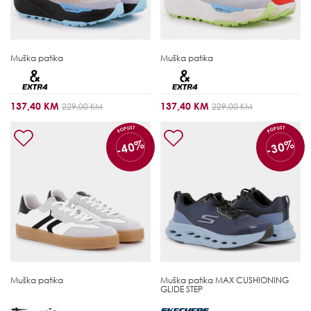
Muška patika
Muška patika
137,40 KM
137,40 KM
229,00 KM
229,00 KM
POPUST
POPUST
-40%
-30%
Muška patika
Muška patika
MAX CUSHIONING
GLIDE STEP