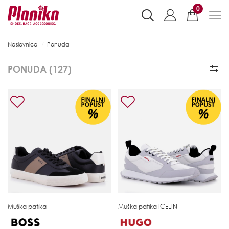
0
Naslovnica
Ponuda
PONUDA (
127
)
Muška patika
Muška patika
ICELIN