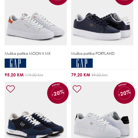
Muška patika
MOON II MX
Muška patika
PORTLAND
95,20 KM
79,20 KM
119,00 KM
99,00 KM
POPUST
POPUST
-20%
-20%