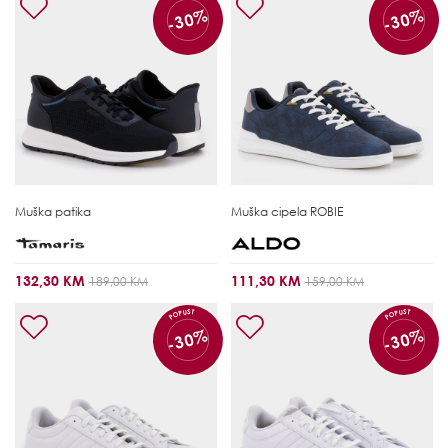
-30%
-30%
Muška patika
Muška cipela
ROBIE
132,30 KM
111,30 KM
189,00 KM
159,00 KM
POPUST
POPUST
-30%
-30%