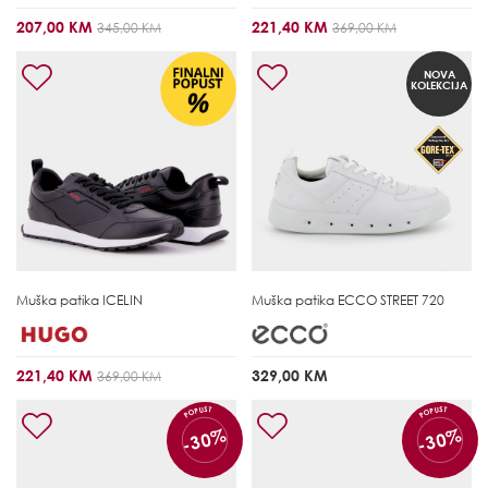
207,00 KM
221,40 KM
345,00 KM
369,00 KM
NOVA
KOLEKCIJA
Muška patika
ICELIN
Muška patika
ECCO STREET 720
221,40 KM
329,00 KM
369,00 KM
POPUST
POPUST
-30%
-30%