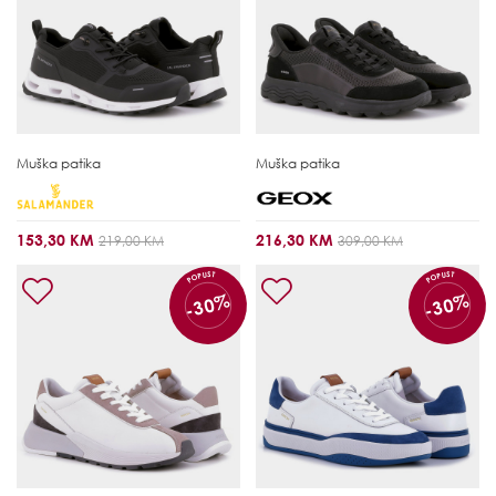
Muška patika
Muška patika
153,30 KM
216,30 KM
219,00 KM
309,00 KM
POPUST
POPUST
-30%
-30%