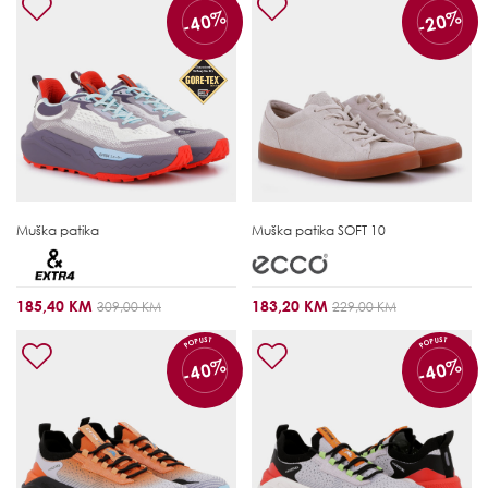
-40%
-20%
Muška patika
Muška patika
SOFT 10
185,40 KM
183,20 KM
309,00 KM
229,00 KM
POPUST
POPUST
-40%
-40%