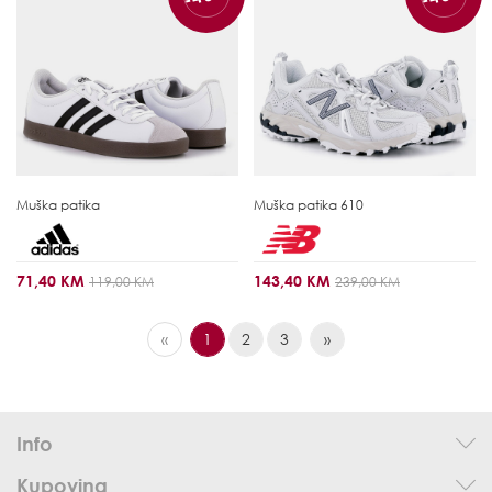
Muška patika
Muška patika
610
71,40 KM
143,40 KM
119,00 KM
239,00 KM
«
1
2
3
»
Info
Kupovina