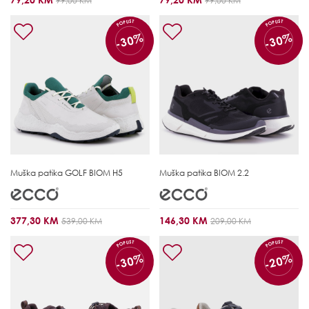
99,00 KM
99,00 KM
POPUST
POPUST
-30%
-30%
Muška patika
GOLF BIOM H5
Muška patika
BIOM 2.2
377,30 KM
146,30 KM
539,00 KM
209,00 KM
POPUST
POPUST
-30%
-20%