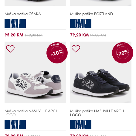
Muška patika
OSAKA
Muška patika
PORTLAND
95,20 KM
79,20 KM
119,00 KM
99,00 KM
POPUST
POPUST
-20%
-20%
Muška patika
NASHVILLE ARCH
Muška patika
NASHVILLE ARCH
LOGO
LOGO
79,20 KM
79,20 KM