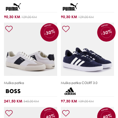
90,30 KM
90,30 KM
129,00 KM
129,00 KM
POPUST
POPUST
-30%
-30%
Muška patika
Muška patika
COURT 3.0
241,50 KM
97,30 KM
345,00 KM
139,00 KM
POPUST
POPUST
-40%
-40%