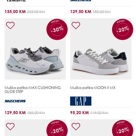
135,00 KM
129,50 KM
225,00 KM
185,00 KM
POPUST
POPUST
-30%
-20%
Muška patika
MAX CUSHIONING
Muška patika
MOON II MX
GLIDE STEP
129,50 KM
95,20 KM
185,00 KM
119,00 KM
POPUST
POPUST
-20%
-20%