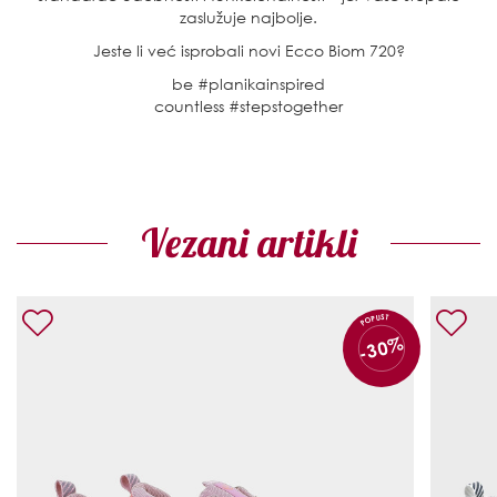
zaslužuje najbolje.
Jeste li već isprobali novi Ecco Biom 720?
be #planikainspired
countless #stepstogether
Vezani artikli
POPUST
-30%