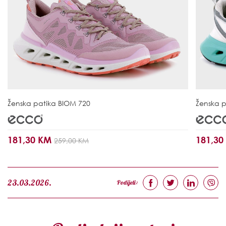
Ženska patika
BIOM 720
Ženska 
181,30 KM
181,3
259,00 KM
23.03.2026.
Podijeli: