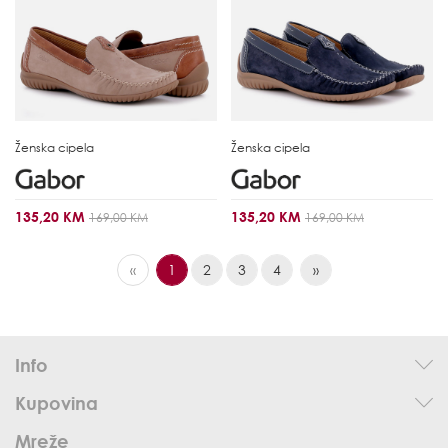
Ženska cipela
Ženska cipela
135,20 KM
135,20 KM
169,00 KM
169,00 KM
«
1
2
3
4
»
Info
Kupovina
Mreže