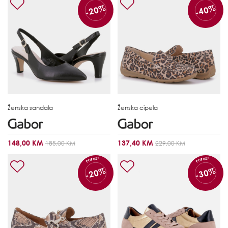
-20%
-40%
Ženska sandala
Ženska cipela
148,00 KM
137,40 KM
185,00 KM
229,00 KM
POPUST
POPUST
-20%
-30%