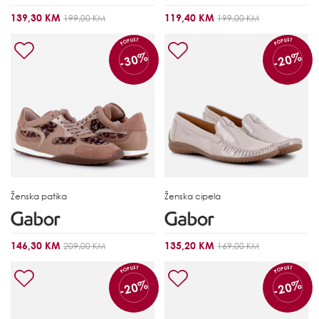
139,30 KM
119,40 KM
199,00 KM
199,00 KM
POPUST
POPUST
-30%
-20%
Ženska patika
Ženska cipela
146,30 KM
135,20 KM
209,00 KM
169,00 KM
POPUST
POPUST
-20%
-20%