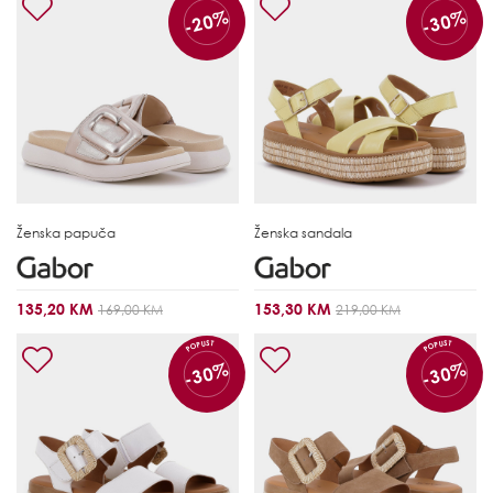
-20%
-30%
Ženska papuča
Ženska sandala
135,20 KM
153,30 KM
169,00 KM
219,00 KM
POPUST
POPUST
-30%
-30%