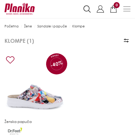
0
Početna
Žene
Sandale i papuče
Klompe
KLOMPE (
1
)
POPUST
-40%
Ženska papuča