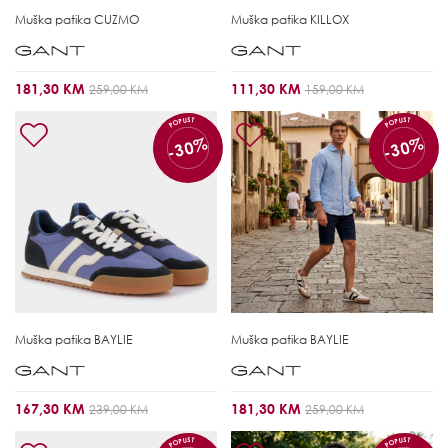
Muška patika
CUZMO
Muška patika
KILLOX
181,30 KM
111,30 KM
259,00 KM
159,00 KM
POPUST
POPUST
-30%
-30%
Muška patika
BAYLIE
Muška patika
BAYLIE
167,30 KM
181,30 KM
239,00 KM
259,00 KM
POPUST
POPUST