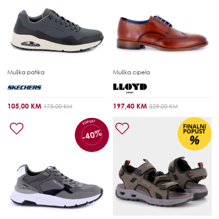
Muška patika
Muška cipela
105,00 KM
197,40 KM
175,00 KM
329,00 KM
POPUST
-40%