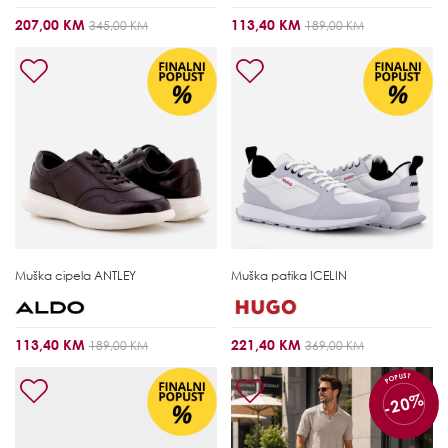
207,00 KM
113,40 KM
345,00 KM
189,00 KM
Muška cipela
ANTLEY
Muška patika
ICELIN
113,40 KM
221,40 KM
189,00 KM
369,00 KM
POPUST
-20%