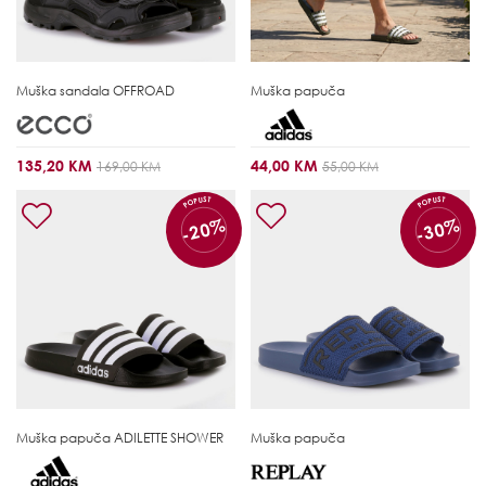
Muška sandala
OFFROAD
Muška papuča
135,20 KM
44,00 KM
169,00 KM
55,00 KM
POPUST
POPUST
-20%
-30%
Muška papuča
ADILETTE SHOWER
Muška papuča