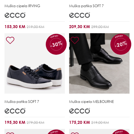
Muška cipela
IRVING
Muška patika
SOFT 7
153,30 KM
209,30 KM
219,00 KM
299,00 KM
POPUST
POPUST
-30%
-20%
Muška patika
SOFT 7
Muška cipela
MELBOURNE
195,30 KM
175,20 KM
279,00 KM
219,00 KM
POPUST
POPUST