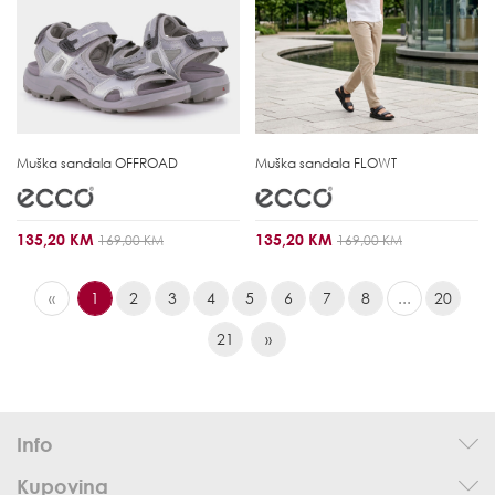
Muška sandala
OFFROAD
Muška sandala
FLOWT
135,20 KM
135,20 KM
169,00 KM
169,00 KM
«
1
2
3
4
5
6
7
8
...
20
21
»
Info
Kupovina