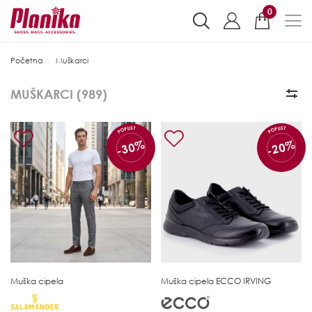
0
Početna
Muškarci
MUŠKARCI (
989
)
POPUST
POPUST
-30%
-20%
Muška cipela
Muška cipela
ECCO IRVING