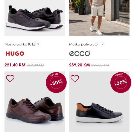
Muška patika
ICELIN
Muška patika
SOFT 7
221,40 KM
239,20 KM
369,00 KM
299,00 KM
POPUST
POPUST
-30%
-30%