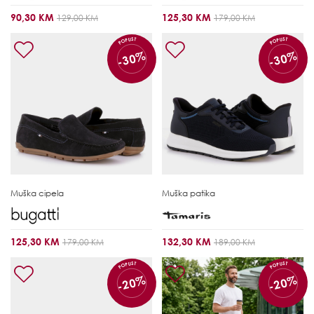
90,30 KM
125,30 KM
129,00 KM
179,00 KM
POPUST
POPUST
-30%
-30%
Muška cipela
Muška patika
125,30 KM
132,30 KM
179,00 KM
189,00 KM
POPUST
POPUST
-20%
-20%