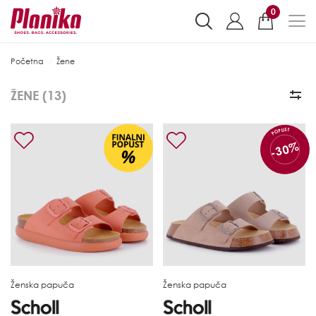
0
Početna
Žene
ŽENE (
13
)
POPUST
-30%
Ženska papuča
Ženska papuča