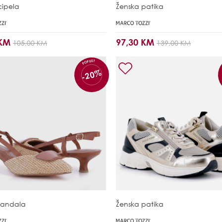
cipela
Ženska patika
 KM
97,30 KM
105,00 KM
139,00 KM
POPUST
-20%
sandala
Ženska patika