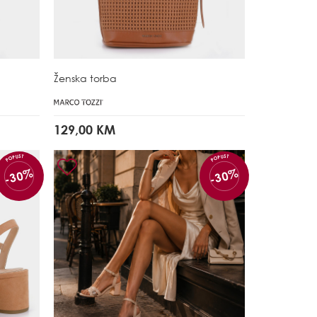
Ženska torba
129,00 KM
POPUST
POPUST
-30%
-30%