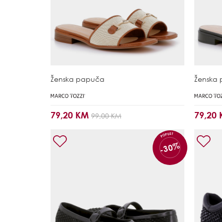
Ženska papuča
Ženska
79,20 KM
79,20
99,00 KM
POPUST
-30%