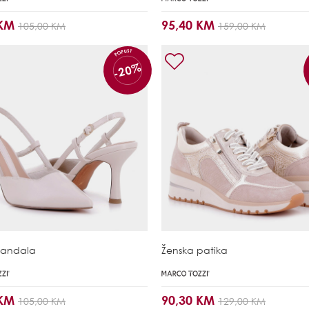
 KM
95,40 KM
105,00 KM
159,00 KM
POPUST
-20%
sandala
Ženska patika
 KM
90,30 KM
105,00 KM
129,00 KM