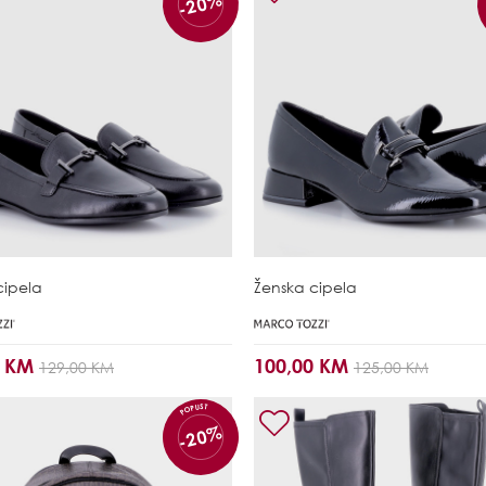
-20%
cipela
Ženska cipela
0 KM
100,00 KM
129,00 KM
125,00 KM
POPUST
-20%