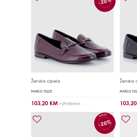
-20%
Ženska cipela
Ženska 
103,20 KM
103,2
129,00 KM
POPUST
-20%