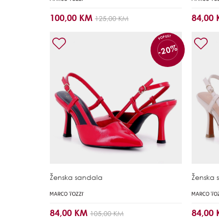
100,00 KM
84,00
125,00 KM
POPUST
-20%
Ženska sandala
Ženska 
84,00 KM
84,00
105,00 KM