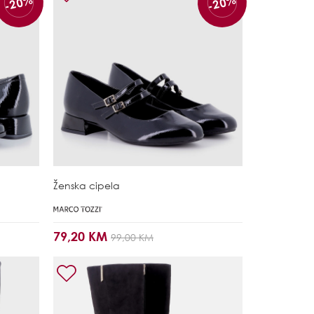
-20%
-20%
Ženska cipela
79,20 KM
99,00 KM