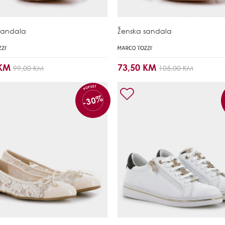
sandala
Ženska sandala
 KM
73,50 KM
99,00 KM
105,00 KM
POPUST
-30%