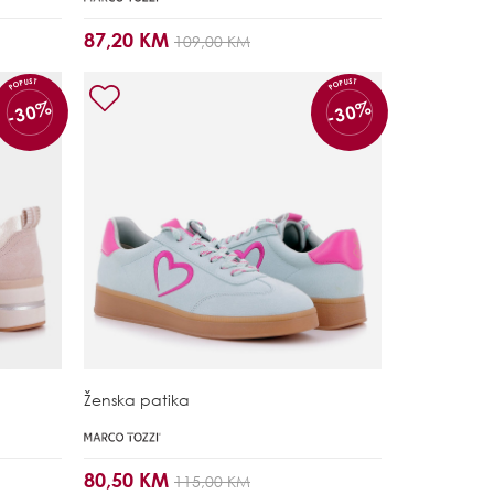
87,20 KM
109,00 KM
POPUST
POPUST
-30%
-30%
Ženska patika
80,50 KM
115,00 KM