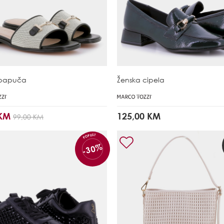
 papuča
Ženska cipela
 KM
125,00 KM
99,00 KM
POPUST
-30%