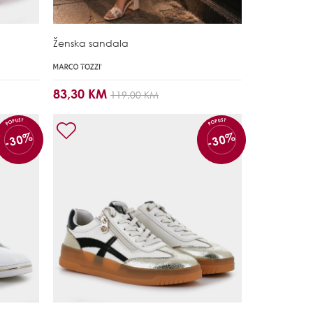
Ženska sandala
83,30 KM
119,00 KM
POPUST
POPUST
-30%
-30%