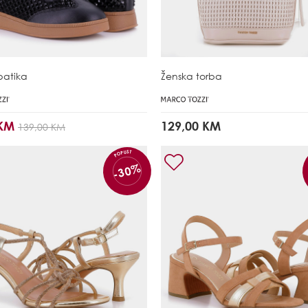
patika
Ženska torba
 KM
129,00 KM
139,00 KM
POPUST
-30%