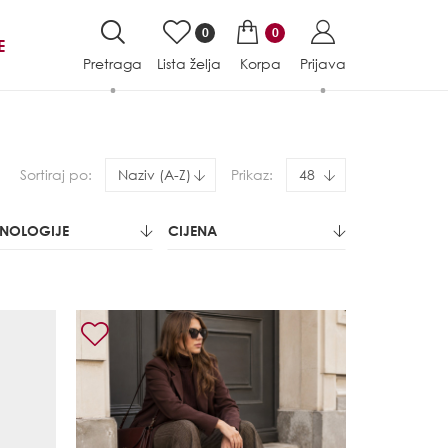
0
0
E
Pretraga
Lista želja
Korpa
Prijava
Sortiraj po:
Naziv (A-Z)
Prikaz:
48
HNOLOGIJE
CIJENA