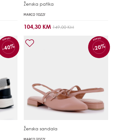
Ženska patika
104,30 KM
149,00 KM
POPUST
POPUST
-40%
-20%
Ženska sandala