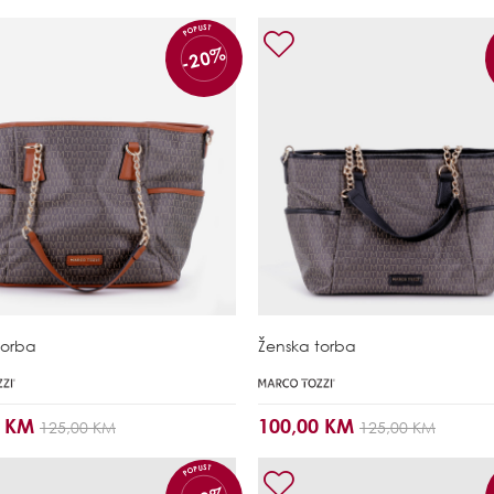
POPUST
-20%
torba
Ženska torba
0 KM
100,00 KM
125,00 KM
125,00 KM
POPUST