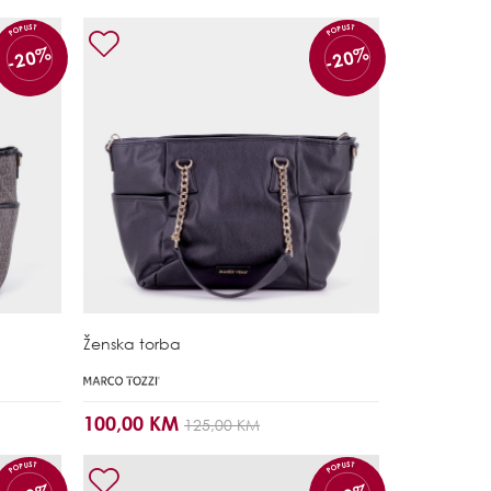
POPUST
POPUST
-20%
-20%
Ženska torba
100,00 KM
125,00 KM
POPUST
POPUST