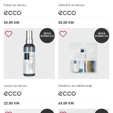
Kalup za obuću
Jastučić za obuću
55,00 KM
32,00 KM
NOVA
NOVA
KOLEKCIJA
KOLEKCIJA
Losion za obuću
Sredstvo za održavanje
22,00 KM
65,00 KM