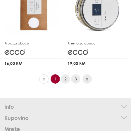
Krpa za obuću
Krema za obuću
16,00 KM
19,00 KM
«
1
2
3
»
Info
Kupovina
Mreže