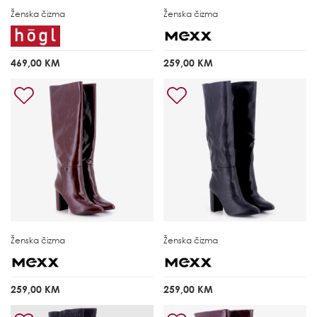
Ženska čizma
Ženska čizma
469,00 KM
259,00 KM
Ženska čizma
Ženska čizma
259,00 KM
259,00 KM