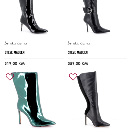
Ženska čizma
Ženska čizma
319,00 KM
359,00 KM