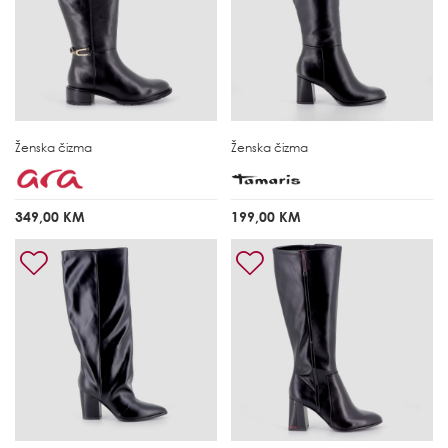
Ženska čizma
Ženska čizma
349,00 KM
199,00 KM