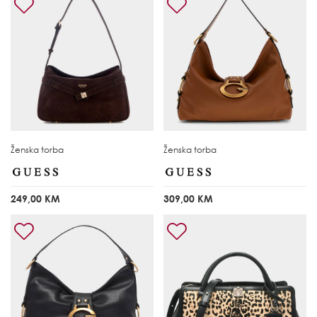
Ženska torba
Ženska torba
249,00 KM
309,00 KM