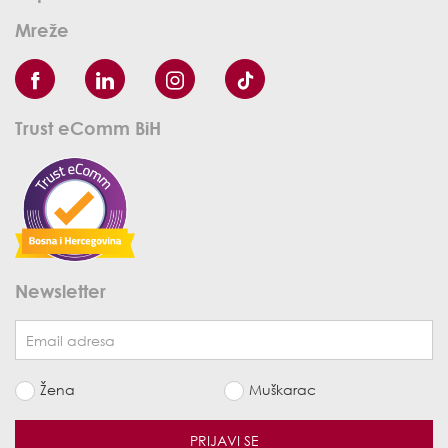
Mreže
Trust eComm BiH
Newsletter
Žena
Muškarac
PRIJAVI SE