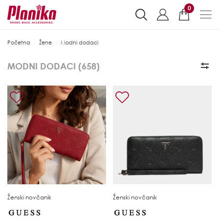
0
Početna
Žene
Modni dodaci
MODNI DODACI (
658
)
Ženski novčanik
Ženski novčanik