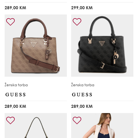
289,00 KM
299,00 KM
Ženska torba
Ženska torba
289,00 KM
289,00 KM