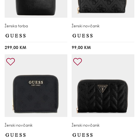
Ženska torba
Ženski novčanik
299,00 KM
99,00 KM
Ženski novčanik
Ženski novčanik