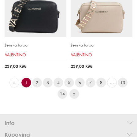
Ženska torba
Ženska torba
239,00 KM
239,00 KM
«
1
2
3
4
5
6
7
8
...
13
14
»
Info
Kupovina