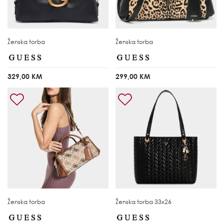
Ženska torba
Ženska torba
329,00 KM
299,00 KM
Ženska torba
Ženska torba
33x26