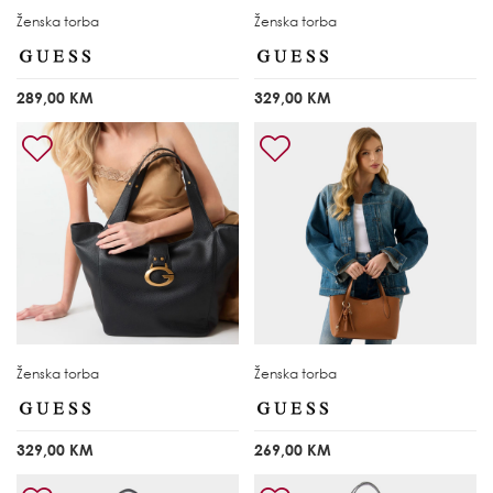
Ženska torba
Ženska torba
289,00 KM
329,00 KM
Ženska torba
Ženska torba
329,00 KM
269,00 KM