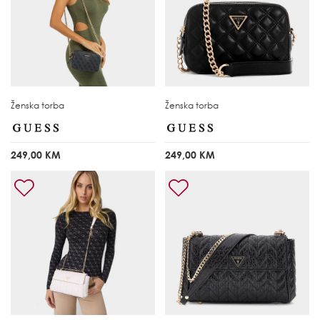
Ženska torba
Ženska torba
249,00 KM
249,00 KM