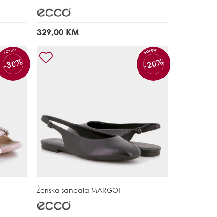
329,00 KM
POPUST
POPUST
-30%
-20%
Ženska sandala
MARGOT