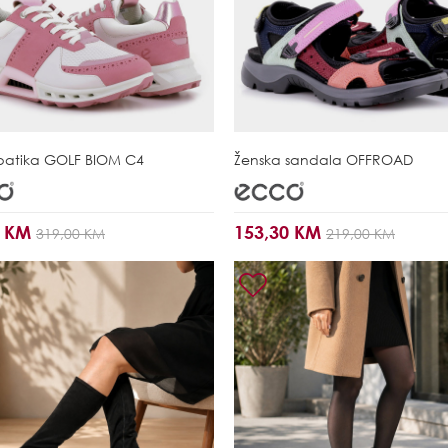
patika
GOLF BIOM C4
Ženska sandala
OFFROAD
0 KM
153,30 KM
319,00 KM
219,00 KM