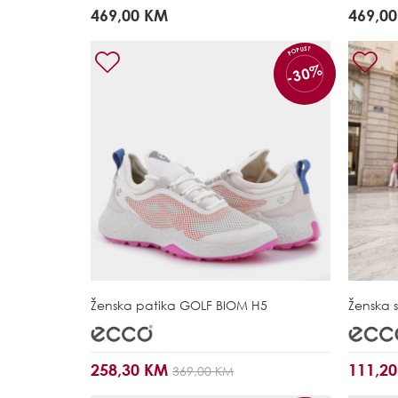
469,00 KM
469,0
POPUST
-30%
Ženska patika
GOLF BIOM H5
Ženska 
258,30 KM
111,2
369,00 KM