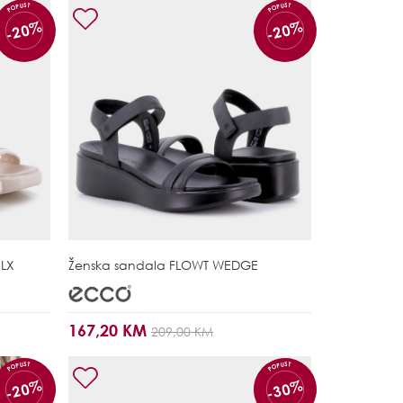
POPUST
POPUST
-20%
-20%
LX
Ženska sandala
FLOWT WEDGE
167,20 KM
209,00 KM
POPUST
POPUST
-20%
-30%