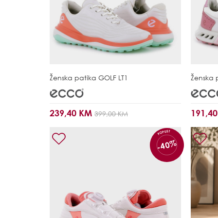
Ženska patika
GOLF LT1
Ženska 
239,40 KM
191,4
399,00 KM
POPUST
-40%