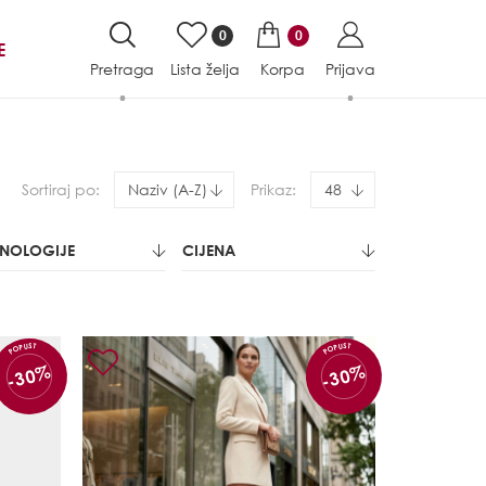
0
0
E
Pretraga
Lista želja
Korpa
Prijava
Sortiraj po:
Naziv (A-Z)
Prikaz:
48
HNOLOGIJE
CIJENA
POPUST
POPUST
-30%
-30%