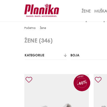
ŽENE
MUŠKA
Početna
Žene
ŽENE (
346
)
KATEGORIJE
BOJA
POPUST
-40%