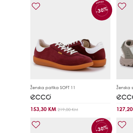
POPUST
-30%
Ženska patika
SOFT 11
Ženska 
153,30 KM
127,2
219,00 KM
POPUST
-30%