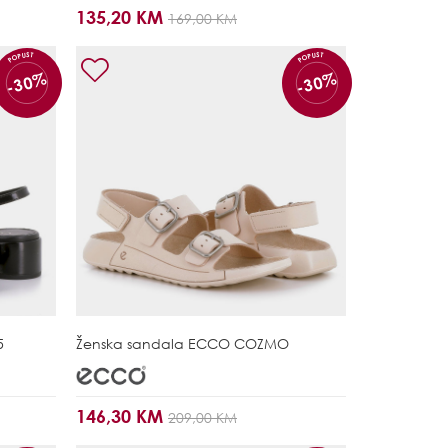
135,20 KM
169,00 KM
POPUST
POPUST
-30%
-30%
5
Ženska sandala
ECCO COZMO
146,30 KM
209,00 KM