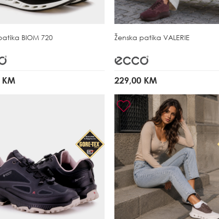
patika
BIOM 720
Ženska patika
VALERIE
0 KM
229,00 KM