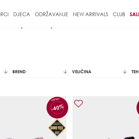
RCI
DJECA
ODRŽAVANJE
NEW ARRIVALS
CLUB
SAL
BREND
VELIČINA
TE
POPUST
-40%