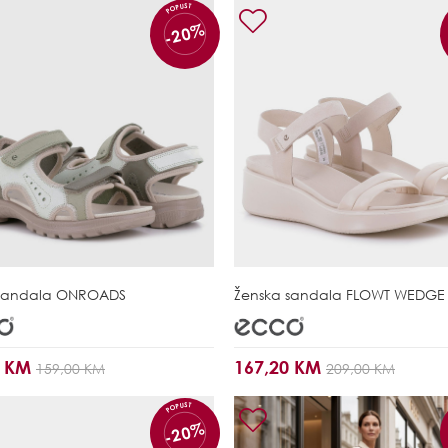
POPUST
-20%
sandala
ONROADS
Ženska sandala
FLOWT WEDGE 
0 KM
167,20 KM
159,00 KM
209,00 KM
POPUST
-20%