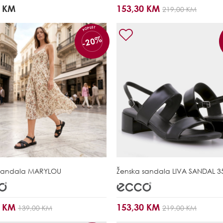
0 KM
153,30 KM
219,00 KM
POPUST
-20%
sandala
MARYLOU
Ženska sandala
LIVA SANDAL 3
0 KM
153,30 KM
139,00 KM
219,00 KM