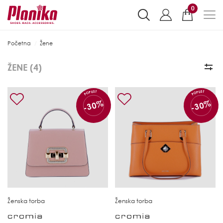
0
Početna
Žene
ŽENE (
4
)
POPUST
POPUST
-30%
-30%
Ženska torba
Ženska torba