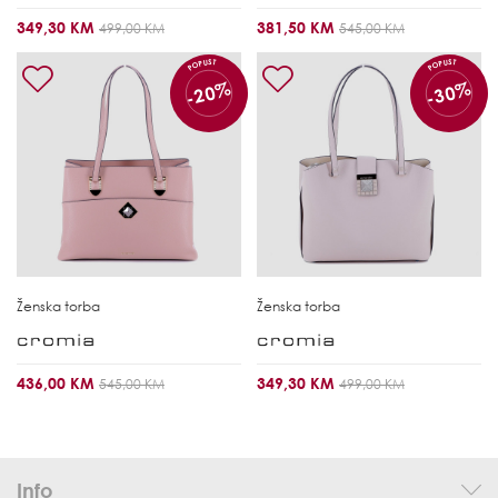
349,30 KM
381,50 KM
499,00 KM
545,00 KM
POPUST
POPUST
-20%
-30%
Ženska torba
Ženska torba
436,00 KM
349,30 KM
545,00 KM
499,00 KM
Info