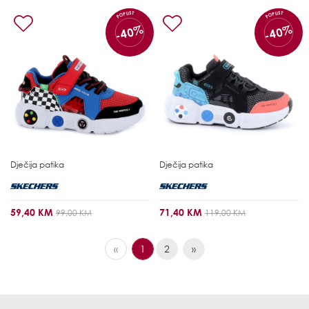
POPUST
POPUST
-40%
-40%
Dječija patika
Dječija patika
59,40 KM
71,40 KM
99,00 KM
119,00 KM
«
1
2
»