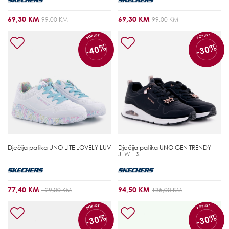
69,30 KM
69,30 KM
99,00 KM
99,00 KM
POPUST
POPUST
-40%
-30%
Dječija patika
UNO LITE LOVELY LUV
Dječija patika
UNO GEN TRENDY
JEWELS
77,40 KM
94,50 KM
129,00 KM
135,00 KM
POPUST
POPUST
-30%
-30%