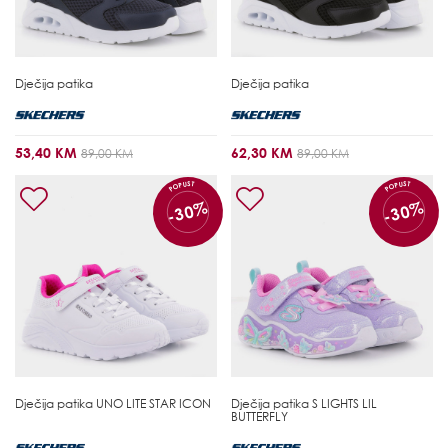
Dječija patika
Dječija patika
53,40 KM
62,30 KM
89,00 KM
89,00 KM
POPUST
POPUST
-30%
-30%
Dječija patika
UNO LITE STAR ICON
Dječija patika
S LIGHTS LIL
BUTTERFLY