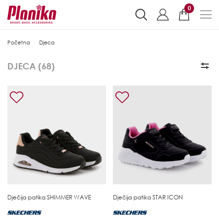
0
Početna
Djeca
DJECA (
68
)
Dječija patika
SHIMMER WAVE
Dječija patika
STAR ICON