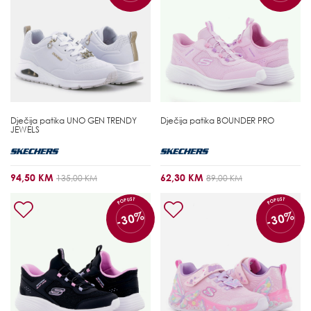
Dječija patika
UNO GEN TRENDY
Dječija patika
BOUNDER PRO
JEWELS
94,50 KM
62,30 KM
135,00 KM
89,00 KM
POPUST
POPUST
-30%
-30%