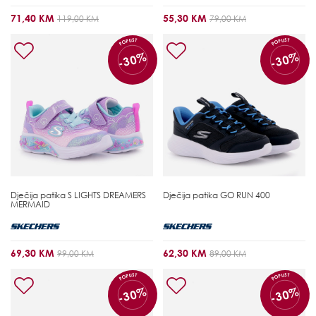
71,40 KM
55,30 KM
119,00 KM
79,00 KM
POPUST
POPUST
-30%
-30%
Dječija patika
S LIGHTS DREAMERS
Dječija patika
GO RUN 400
MERMAID
69,30 KM
62,30 KM
99,00 KM
89,00 KM
POPUST
POPUST
-30%
-30%