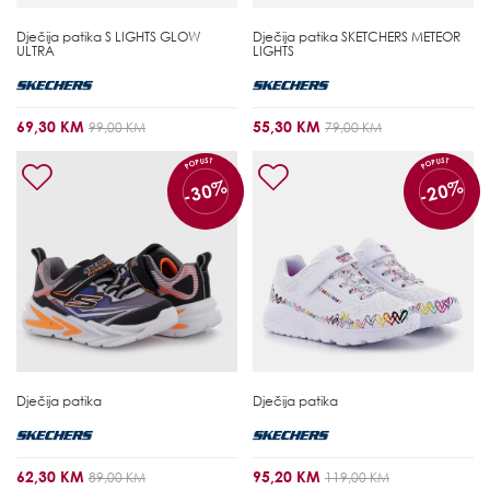
Dječija patika
S LIGHTS GLOW
Dječija patika
SKETCHERS METEOR
ULTRA
LIGHTS
69,30 KM
55,30 KM
99,00 KM
79,00 KM
POPUST
POPUST
-30%
-20%
Dječija patika
Dječija patika
62,30 KM
95,20 KM
89,00 KM
119,00 KM