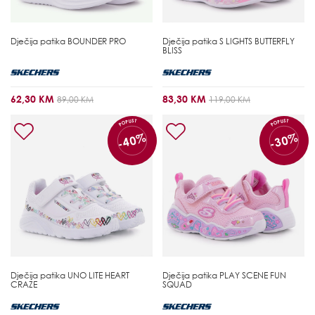
Dječija patika
BOUNDER PRO
Dječija patika
S LIGHTS BUTTERFLY
BLISS
62,30 KM
83,30 KM
89,00 KM
119,00 KM
POPUST
POPUST
-40%
-30%
Dječija patika
UNO LITE HEART
Dječija patika
PLAY SCENE FUN
CRAZE
SQUAD