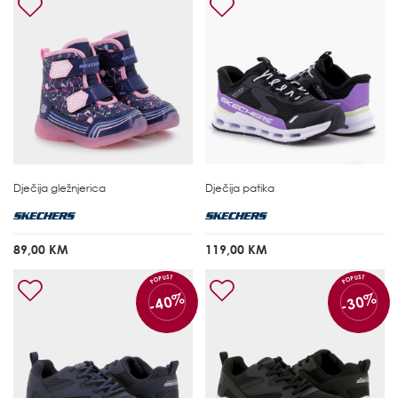
Dječija gležnjerica
Dječija patika
89,00 KM
119,00 KM
POPUST
POPUST
-40%
-30%