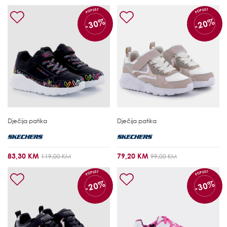
POPUST
POPUST
-30%
-20%
Dječija patika
Dječija patika
83,30 KM
79,20 KM
119,00 KM
99,00 KM
POPUST
POPUST
-20%
-30%