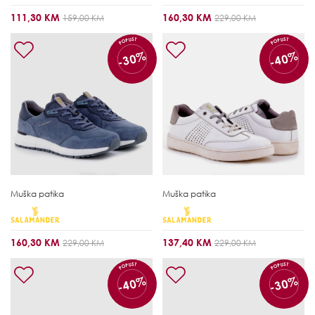
111,30 KM
160,30 KM
159,00 KM
229,00 KM
POPUST
POPUST
-30%
-40%
Muška patika
Muška patika
160,30 KM
137,40 KM
229,00 KM
229,00 KM
POPUST
POPUST
-40%
-30%