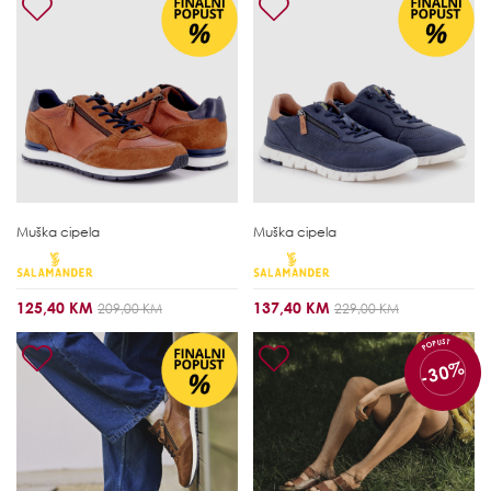
Muška cipela
Muška cipela
125,40 KM
137,40 KM
209,00 KM
229,00 KM
POPUST
-30%