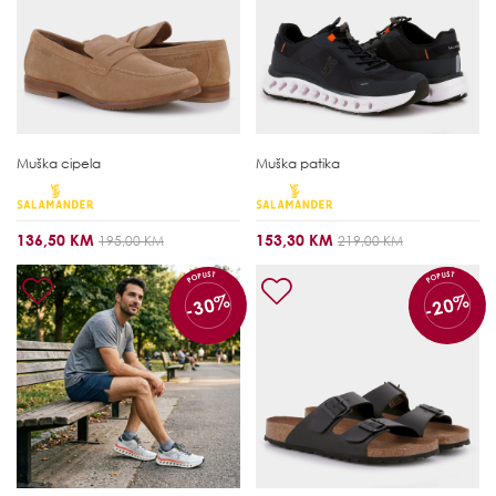
Muška cipela
Muška patika
136,50 KM
153,30 KM
195,00 KM
219,00 KM
POPUST
POPUST
-30%
-20%