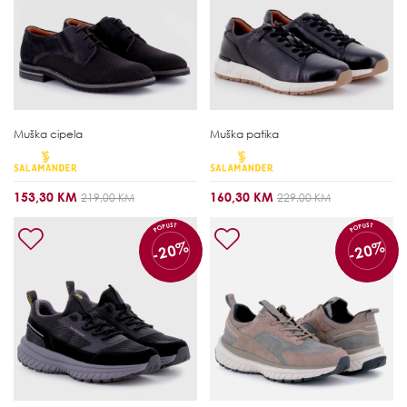
Muška cipela
Muška patika
153,30 KM
160,30 KM
219,00 KM
229,00 KM
POPUST
POPUST
-20%
-20%