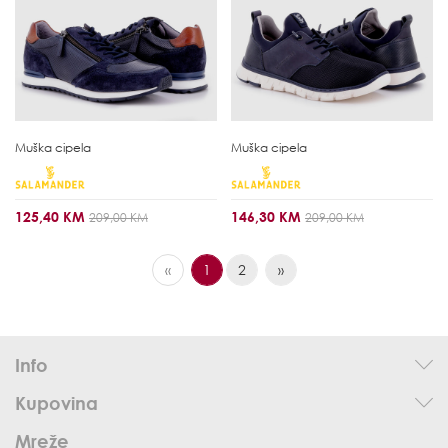
Muška cipela
Muška cipela
125,40 KM
146,30 KM
209,00 KM
209,00 KM
«
1
2
»
Info
Kupovina
Mreže