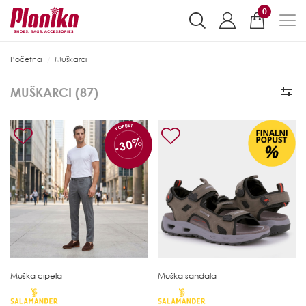
0
Početna
Muškarci
MUŠKARCI (
87
)
POPUST
-30%
Muška cipela
Muška sandala