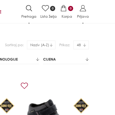
0
0
E
Pretraga
Lista želja
Korpa
Prijava
Sortiraj po:
Naziv (A-Z)
Prikaz:
48
HNOLOGIJE
CIJENA