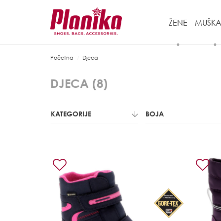
ŽENE
MUŠKA
Početna
Djeca
DJECA (
8
)
KATEGORIJE
BOJA