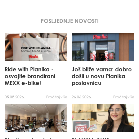
POSLJEDNJE NOVOSTI
Ride with Planika -
Još bliže vama: dobro
osvojite brandirani
došli u novu Planika
MEXX e-bike!
poslovnicu
05.08.2026.
Pročitaj više
26.06.2026.
Pročitaj više