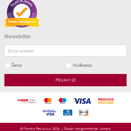
Newsletter
Žena
Muškarac
PRIJAVI SE
© Planika Flex d.o.o. 2026. | Dizajn i programiranje:
Lampa