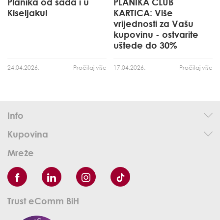
Planika od sada i u
PLANIKA CLUB
Kiseljaku!
KARTICA: Više
vrijednosti za Vašu
kupovinu - ostvarite
uštede do 30%
24.04.2026.
Pročitaj više
17.04.2026.
Pročitaj više
Info
Kupovina
Mreže
Trust eComm BiH