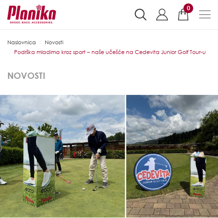
0
Naslovnica
Novosti
Podrška mladima kroz sport – naše učešće na Cedevita Junior Golf Tour-u
NOVOSTI