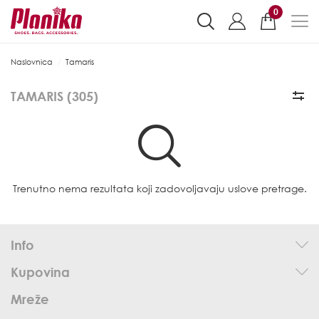
0
Naslovnica
Tamaris
TAMARIS (
305
)
Trenutno nema rezultata koji zadovoljavaju uslove pretrage.
Info
Kupovina
Mreže