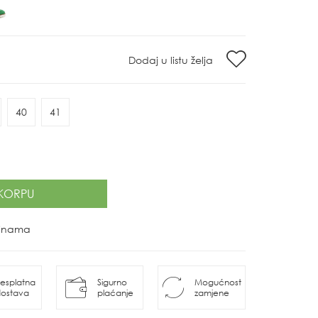
Dodaj u listu želja
40
41
KORPU
ovinama
esplatna
Sigurno
Mogućnost
ostava
plaćanje
zamjene