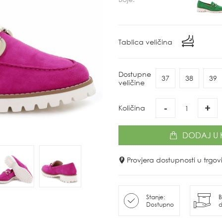
Tablica veličina
Dostupne
37
38
39
veličine
-
+
Količina
DODAJ
U 
Provjera dostupnosti u trg
Stanje:
B
Dostupno
d