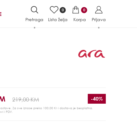
0
0
E
Pretraga
Lista želja
Korpa
Prijava
KM
-40%
219,00 KM
 dostave. Za sve iznose preko 100,00 KM dostava je besplatna.
ovi i PDV.