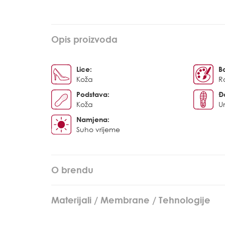
Opis proizvoda
Lice:
B
Koža
R
Podstava:
Đ
Koža
U
Namjena:
Suho vrijeme
O brendu
Materijali / Membrane / Tehnologije