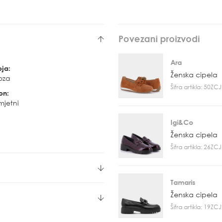
Povezani proizvodi
Ara
oja:
Ženska cipela
oza
Šifra artikla: 50Z
on:
mjetni
Igi&Co
Ženska cipela
Šifra artikla: 26Z
Tamaris
Ženska cipela
Šifra artikla: 19Z