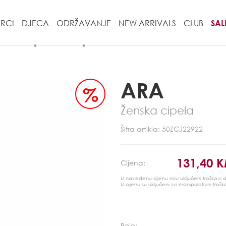
RCI
DJECA
ODRŽAVANJE
NEW ARRIVALS
CLUB
SAL
ARA
%
Ženska cipela
Šifra artikla: 50ZCJ22922
131,40 
Cijena:
U navedenu cijenu nisu uključeni troškovi
U cijenu su uključeni svi manipulativni trošk
Boje: