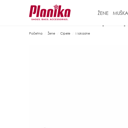
ŽENE
MUŠKA
Početna
Žene
Cipele
Mokasine