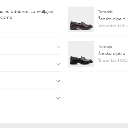
malnu udobnost zahvaljujući
Tamaris
nicama.
Ženska cipela
Šifra artikla: 19Z
Tamaris
Ženska cipela
Šifra artikla: 19Z