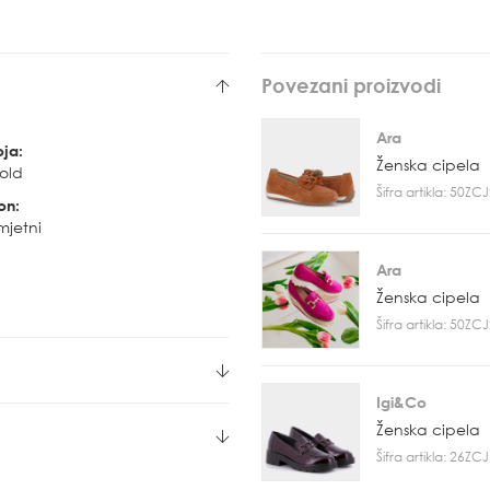
Povezani proizvodi
Ara
oja:
Ženska cipela
old
Šifra artikla: 50Z
on:
mjetni
Ara
Ženska cipela
Šifra artikla: 50Z
Igi&Co
Ženska cipela
Šifra artikla: 26Z