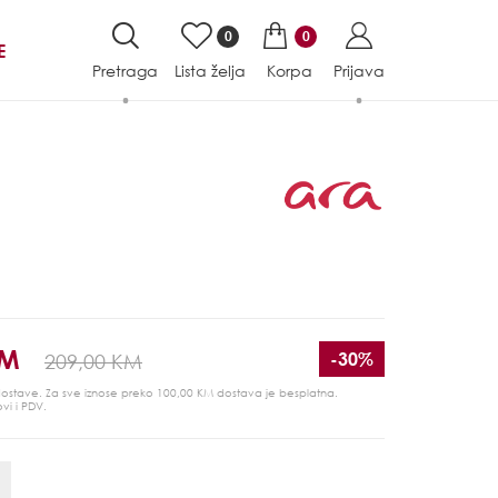
0
0
E
Pretraga
Lista želja
Korpa
Prijava
KM
-30%
209,00 KM
 dostave. Za sve iznose preko 100,00 KM dostava je besplatna.
ovi i PDV.