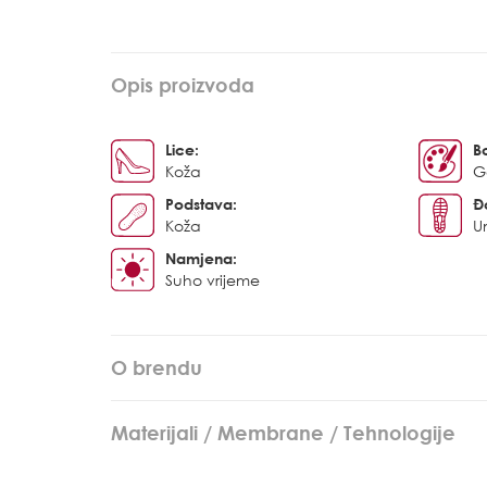
Opis proizvoda
Lice:
B
Koža
G
Podstava:
Đ
Koža
U
Namjena:
Suho vrijeme
O brendu
Materijali / Membrane / Tehnologije