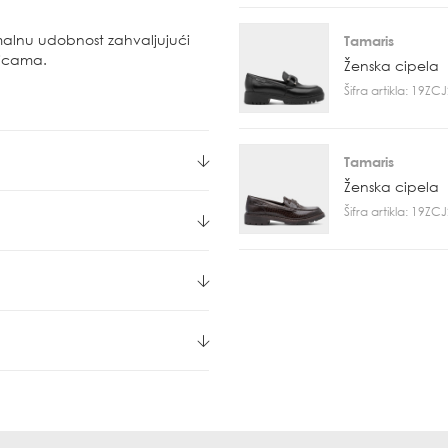
malnu udobnost zahvaljujući
Tamaris
nicama.
Ženska cipela
Šifra artikla: 19Z
Tamaris
Ženska cipela
Šifra artikla: 19Z