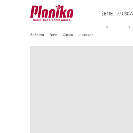
ŽENE
MUŠKA
Početna
Žene
Cipele
Mokasine