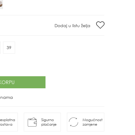
Dodaj u listu želja
39
KORPU
ovinama
esplatna
Sigurno
Mogućnost
ostava
plaćanje
zamjene