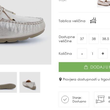
Tablica veličina
Dostupne
37
38
38.5
veličine
-
+
Količina
DODAJ
U 
Provjera dostupnosti u trg
Stanje:
B
Dostupno
d