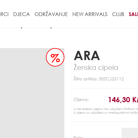
RCI
DJECA
ODRŽAVANJE
NEW ARRIVALS
CLUB
SAL
ARA
%
Ženska cipela
Šifra artikla: 50ZCJ23112
146,30 
Cijena:
U navedenu cijenu nisu uključeni troškovi
U cijenu su uključeni svi manipulativni trošk
Boje: