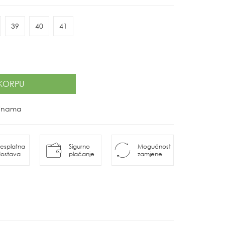
39
40
41
KORPU
ovinama
esplatna
Sigurno
Mogućnost
ostava
plaćanje
zamjene