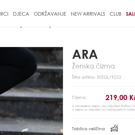
RCI
DJECA
ODRŽAVANJE
NEW ARRIVALS
CLUB
SAL
ARA
Ženska čizma
Šifra artikla: 50ZGL19222
219,00 
Cijena:
U navedenu cijenu nisu uključeni troškovi
U cijenu su uključeni svi manipulativni trošk
Tablica veličina