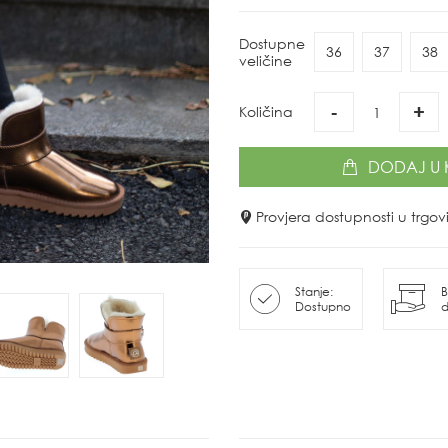
Dostupne
36
37
38
veličine
-
+
Količina
DODAJ
U 
Provjera dostupnosti u trg
Stanje:
B
Dostupno
d