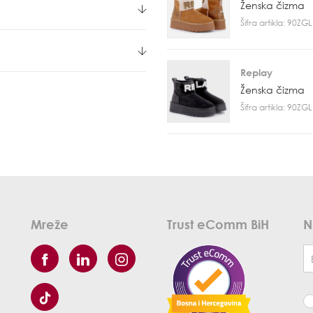
Ženska čizma
Šifra artikla: 90Z
Replay
Ženska čizma
Šifra artikla: 90Z
Mreže
Trust eComm BiH
N