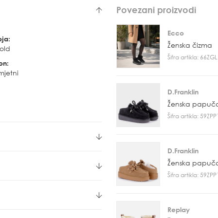
Povezani proizvodi
Ecco
oja:
Ženska čizma
old
Šifra artikla: 66Z
on:
mjetni
D.Franklin
Ženska papuč
Šifra artikla: 59ZP
D.Franklin
Ženska papuč
Šifra artikla: 59ZP
Replay