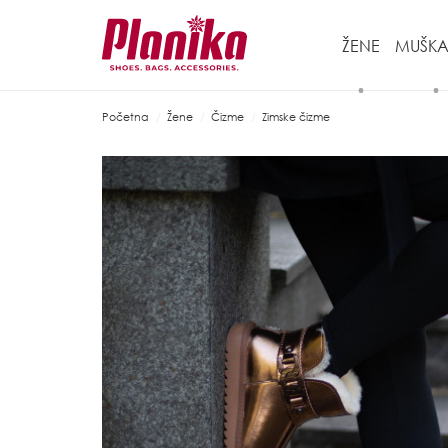
ŽENE
MUŠKA
Početna
Žene
Čizme
Zimske čizme