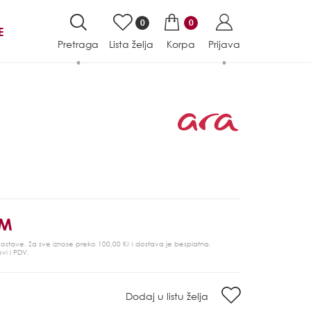
0
0
E
Pretraga
Lista želja
Korpa
Prijava
KM
 dostave. Za sve iznose preko 100,00 KM dostava je besplatna.
ovi i PDV.
Dodaj u listu želja