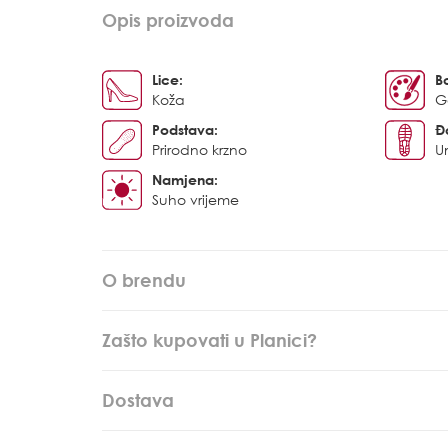
Opis proizvoda
Lice:
B
Koža
G
Podstava:
Đ
Prirodno krzno
U
Namjena:
Suho vrijeme
O brendu
Zašto kupovati u Planici?
Dostava