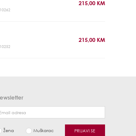
215,00 KM
GL10262
215,00 KM
GL10252
ewsletter
Žena
Muškarac
PRIJAVI SE