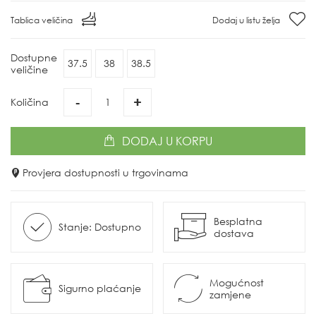
Tablica veličina
Dodaj u listu želja
Dostupne
37.5
38
38.5
veličine
-
+
Količina
DODAJ
U KORPU
Provjera dostupnosti u trgovinama
Besplatna
Stanje: Dostupno
dostava
Mogućnost
Sigurno plaćanje
zamjene