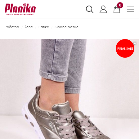
0
Početna
Žene
Patike
Modne patike
FINAL SALE