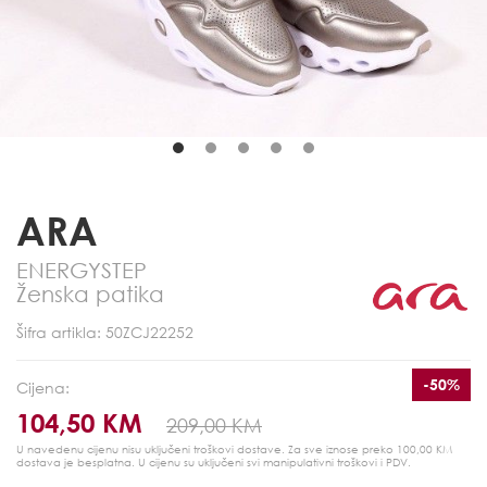
ARA
ENERGYSTEP
Ženska patika
Šifra artikla: 50ZCJ22252
-50%
Cijena:
104,50 KM
209,00 KM
U navedenu cijenu nisu uključeni troškovi dostave. Za sve iznose preko 100,00 KM
dostava je besplatna.
U cijenu su uključeni svi manipulativni troškovi i PDV.