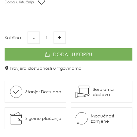
Dodaj u listu želja
-
+
Količina
DODAJ
U KORPU
Provjera dostupnosti u trgovinama
Besplatna
Stanje: Dostupno
dostava
Mogućnost
Sigurno plaćanje
zamjene