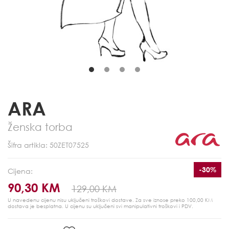
ARA
Ženska torba
Šifra artikla: 50ZET07525
-30%
Cijena:
90,30 KM
129,00 KM
U navedenu cijenu nisu uključeni troškovi dostave. Za sve iznose preko 100,00 KM
dostava je besplatna.
U cijenu su uključeni svi manipulativni troškovi i PDV.