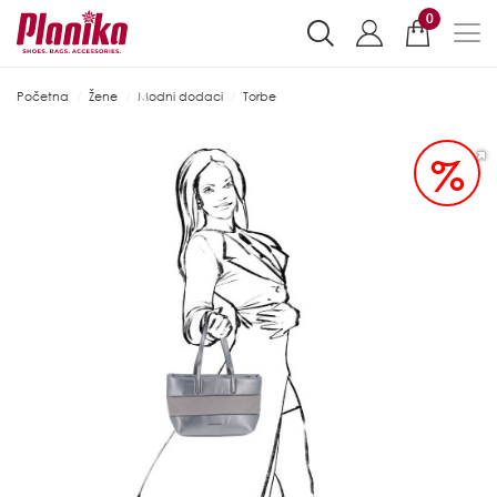
0
Početna
Žene
Modni dodaci
Torbe
%