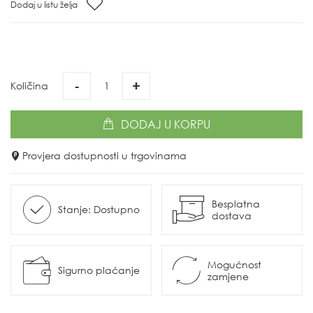
Dodaj u listu želja
-
+
Količina
DODAJ
U KORPU
Provjera dostupnosti u trgovinama
Besplatna
Stanje: Dostupno
dostava
Mogućnost
Sigurno plaćanje
zamjene