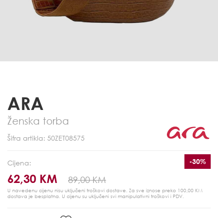
ARA
Ženska torba
Šifra artikla: 50ZET08575
-30%
Cijena:
62,30 KM
89,00 KM
U navedenu cijenu nisu uključeni troškovi dostave. Za sve iznose preko 100,00 KM
dostava je besplatna.
U cijenu su uključeni svi manipulativni troškovi i PDV.