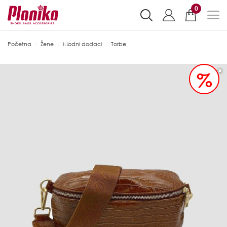
0
Početna
Žene
Modni dodaci
Torbe
%