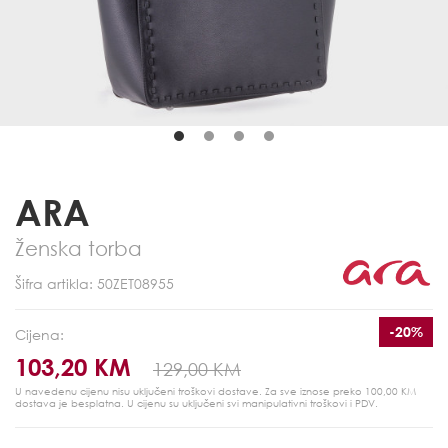
ARA
Ženska torba
Šifra artikla: 50ZET08955
-20%
Cijena:
103,20 KM
129,00 KM
U navedenu cijenu nisu uključeni troškovi dostave. Za sve iznose preko 100,00 KM
dostava je besplatna.
U cijenu su uključeni svi manipulativni troškovi i PDV.