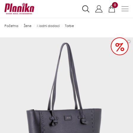
0
Početna
Žene
Modni dodaci
Torbe
%