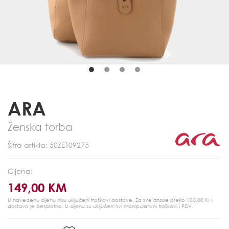
ARA
Ženska torba
Šifra artikla: 50ZET09275
Cijena:
149,00 KM
U navedenu cijenu nisu uključeni troškovi dostave. Za sve iznose preko 100,00 KM
dostava je besplatna.
U cijenu su uključeni svi manipulativni troškovi i PDV.