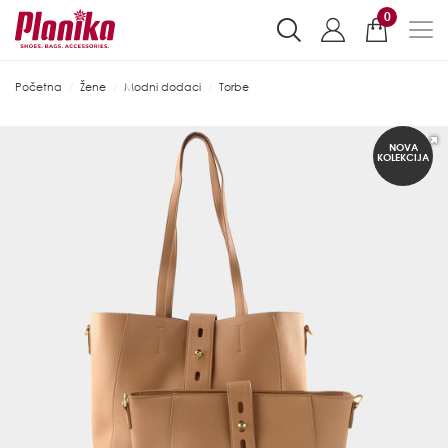
0
Početna
Žene
Modni dodaci
Torbe
NOVA
KOLEKCIJA