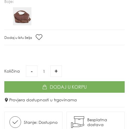
Boje:
Dodaj u listu želja
-
+
Količina
DODAJ
U KORPU
Provjera dostupnosti u trgovinama
Besplatna
Stanje: Dostupno
dostava