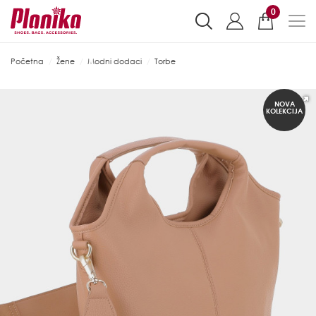
0
Početna
Žene
Modni dodaci
Torbe
NOVA
KOLEKCIJA