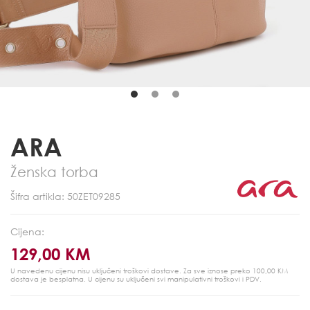
ARA
Ženska torba
Šifra artikla: 50ZET09285
Cijena:
129,00 KM
U navedenu cijenu nisu uključeni troškovi dostave. Za sve iznose preko 100,00 KM
dostava je besplatna.
U cijenu su uključeni svi manipulativni troškovi i PDV.