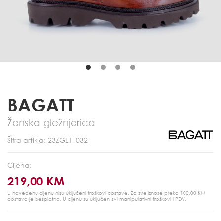
BAGATT
Ženska gležnjerica
Šifra artikla: 23ZGL11032
Cijena:
219,00 KM
U navedenu cijenu nisu uključeni troškovi dostave. Za sve iznose preko 100,00 KM
dostava je besplatna.
U cijenu su uključeni svi manipulativni troškovi i PDV.