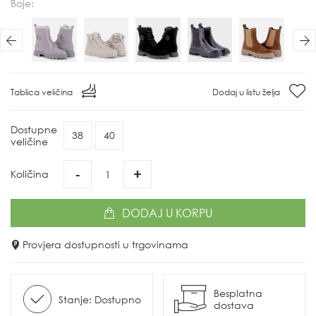
Boje:
Previous
N
Tablica veličina
Dodaj u listu želja
Dostupne
38
40
veličine
-
+
Količina
DODAJ
U KORPU
Provjera dostupnosti u trgovinama
Besplatna
Stanje: Dostupno
dostava