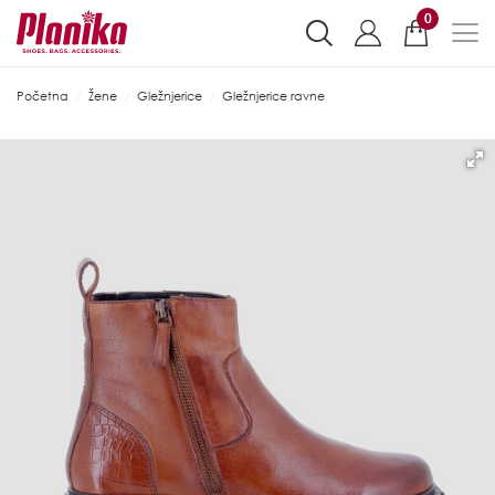
0
Početna
Žene
Gležnjerice
Gležnjerice ravne