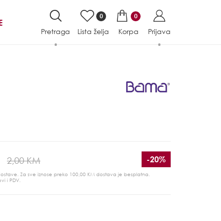
0
0
E
Pretraga
Lista želja
Korpa
Prijava
-20%
2,00 KM
 dostave. Za sve iznose preko 100,00 KM dostava je besplatna.
ovi i PDV.