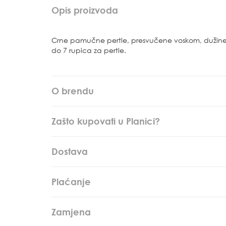
Opis proizvoda
Crne pamučne pertle, presvučene voskom, duži
do 7 rupica za pertle.
O brendu
Zašto kupovati u Planici?
Dostava
Plaćanje
Zamjena