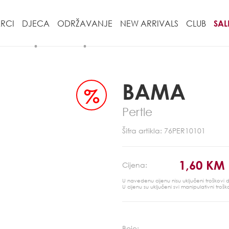
RCI
DJECA
ODRŽAVANJE
NEW ARRIVALS
CLUB
SAL
BAMA
%
Pertle
Šifra artikla: 76PER10101
1,60 KM
Cijena:
U navedenu cijenu nisu uključeni troškovi
U cijenu su uključeni svi manipulativni trošk
Boje: