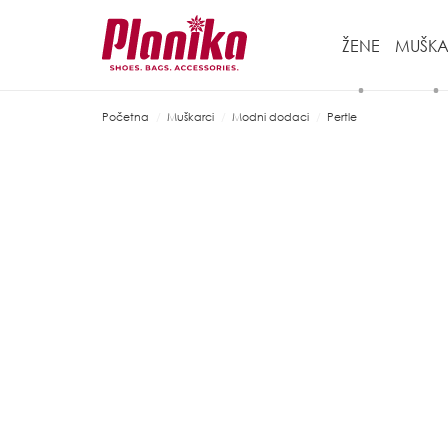
ŽENE
MUŠKA
Početna
Muškarci
Modni dodaci
Pertle