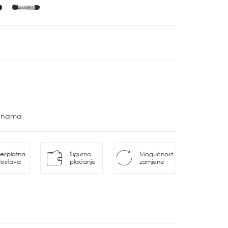
ovinama
esplatna
Sigurno
Mogućnost
ostava
plaćanje
zamjene