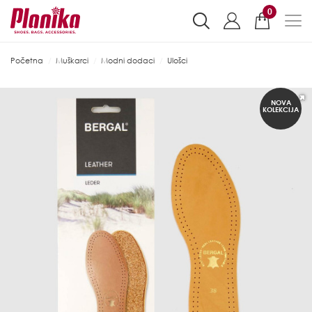
0
Početna
Muškarci
Modni dodaci
Ulošci
NOVA
KOLEKCIJA