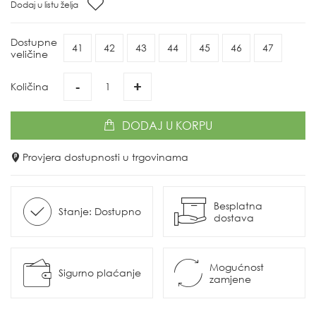
Dodaj u listu želja
Dostupne
41
42
43
44
45
46
47
veličine
-
+
Količina
DODAJ
U KORPU
Provjera dostupnosti u trgovinama
Besplatna
Stanje: Dostupno
dostava
Mogućnost
Sigurno plaćanje
zamjene