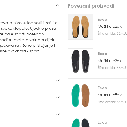
Povezani proizvodi
Ecco
vatn nivo udobnosti i zaštite.
Muški uložak
a svako stopalo. Ujedno pruža
Šifra artikla: 66M
ete gdje sadrži poseban
 podšku metatarzalnom dijelu
gućava savršeno pristajanje i
ste aktivnosti - sport,
Ecco
Muški uložak
Šifra artikla: 66M
Ecco
Muški uložak
Šifra artikla: 66M
Ecco