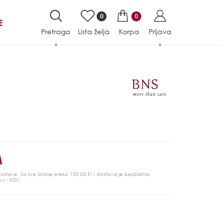
0
0
E
Pretraga
Lista želja
Korpa
Prijava
M
 dostave. Za sve iznose preko 100,00 KM dostava je besplatna.
ovi i PDV.