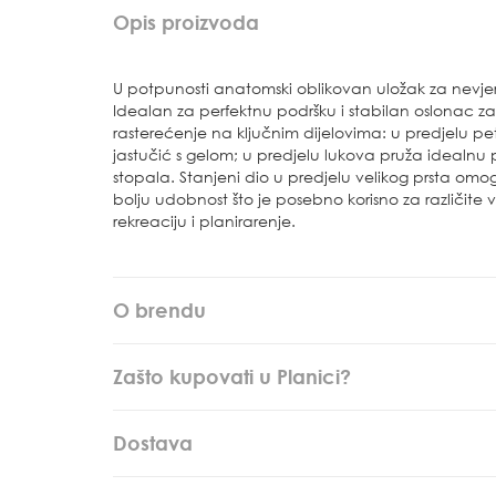
Opis proizvoda
U potpunosti anatomski oblikovan uložak za nevjero
Idealan za perfektnu podršku i stabilan oslonac z
rasterećenje na ključnim dijelovima: u predjelu p
jastučić s gelom; u predjelu lukova pruža idealnu
stopala. Stanjeni dio u predjelu velikog prsta omo
bolju udobnost što je posebno korisno za različite vr
rekreaciju i planirarenje.
O brendu
Zašto kupovati u Planici?
Dostava