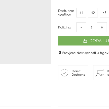
Dostupne
41
42
43
veličine
-
+
Količina
DODAJ
U 
Provjera dostupnosti u trg
Stanje:
B
Dostupno
d