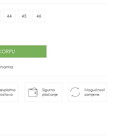
44
45
46
KORPU
ovinama
esplatna
Sigurno
Mogućnost
ostava
plaćanje
zamjene