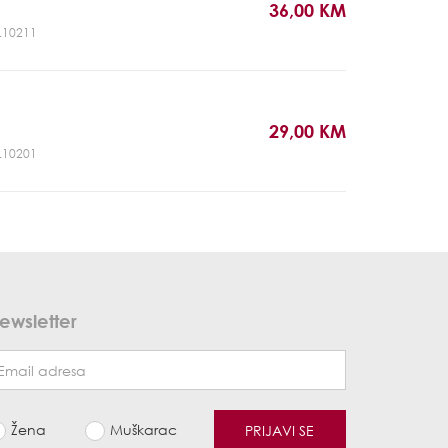
36,00 KM
UL10211
29,00 KM
UL10201
ewsletter
Žena
Muškarac
PRIJAVI SE