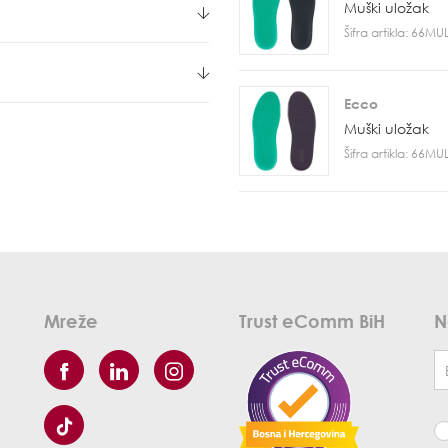
Muški uložak
Šifra artikla: 66M
Ecco
Muški uložak
Šifra artikla: 66M
Mreže
Trust eComm BiH
N