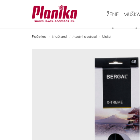
ŽENE
MUŠKA
Početna
Muškarci
Modni dodaci
Ulošci