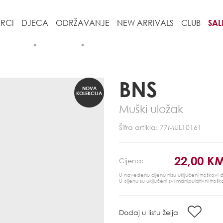
RCI
DJECA
ODRŽAVANJE
NEW ARRIVALS
CLUB
SAL
BNS
NOVA
KOLEKCIJA
Muški uložak
Šifra artikla: 77MUL10161
22,00 K
Cijena:
U navedenu cijenu nisu uključeni troškovi
U cijenu su uključeni svi manipulativni trošk
Dodaj u listu želja