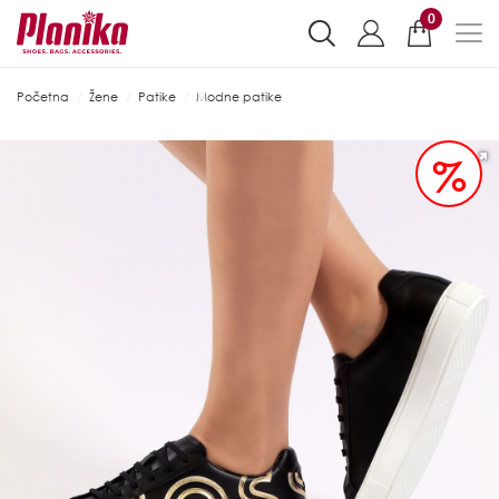
0
Početna
Žene
Patike
Modne patike
%