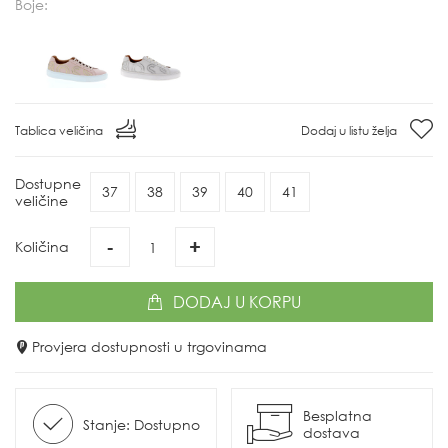
Boje:
Tablica veličina
Dodaj u listu želja
Dostupne
37
38
39
40
41
veličine
-
+
Količina
DODAJ
U KORPU
Provjera dostupnosti u trgovinama
Besplatna
Stanje: Dostupno
dostava