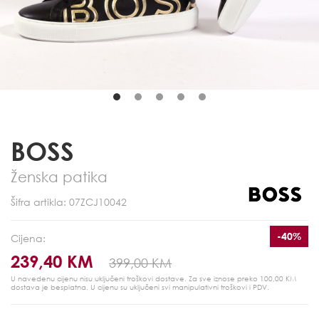
BOSS
Ženska patika
Šifra artikla: 07ZCJ10042
-40%
Cijena:
239,40 KM
399,00 KM
U navedenu cijenu nisu uključeni troškovi dostave. Za sve iznose preko 100,00 KM
dostava je besplatna.
U cijenu su uključeni svi manipulativni troškovi i PDV.