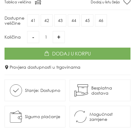
Tablica veličina
Dodaj u listu želja
Dostupne
41
42
43
44
45
46
veličine
-
+
Količina
DODAJ
U KORPU
Provjera dostupnosti u trgovinama
Besplatna
Stanje: Dostupno
dostava
Mogućnost
Sigurno plaćanje
zamjene