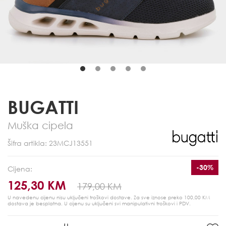
BUGATTI
Muška cipela
Šifra artikla: 23MCJ13551
-30%
Cijena:
125,30 KM
179,00 KM
U navedenu cijenu nisu uključeni troškovi dostave. Za sve iznose preko 100,00 KM
dostava je besplatna.
U cijenu su uključeni svi manipulativni troškovi i PDV.