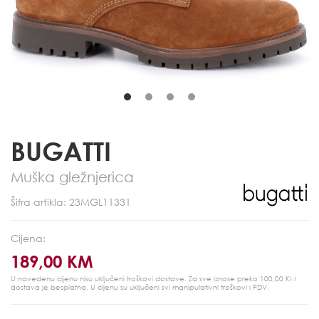
BUGATTI
Muška gležnjerica
Šifra artikla: 23MGL11331
Cijena:
189,00 KM
U navedenu cijenu nisu uključeni troškovi dostave. Za sve iznose preko 100,00 KM
dostava je besplatna.
U cijenu su uključeni svi manipulativni troškovi i PDV.