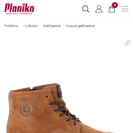
0
Početna
Muškarci
Gležnjerice
Casual gležnjerice