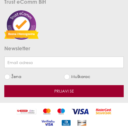
Trust eComm BiH
Newsletter
Žena
Muškarac
PRIJAVI SE