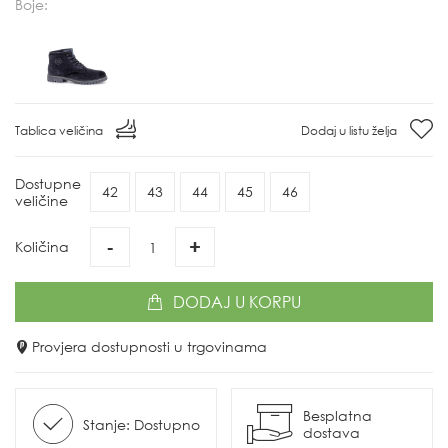
Boje:
Tablica veličina
Dodaj u listu želja
Dostupne
42
43
44
45
46
veličine
-
+
Količina
DODAJ
U KORPU
Provjera dostupnosti u trgovinama
Besplatna
Stanje: Dostupno
dostava