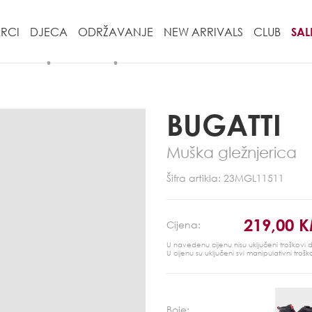
RCI
DJECA
ODRŽAVANJE
NEW ARRIVALS
CLUB
SAL
BUGATTI
Muška gležnjerica
Šifra artikla: 23MGL11511
219,00 
Cijena:
U navedenu cijenu nisu uključeni troškovi
U cijenu su uključeni svi manipulativni trošk
Boje: