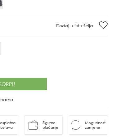
Dodaj u listu želja
KORPU
ovinama
esplatna
Sigurno
Mogućnost
ostava
plaćanje
zamjene