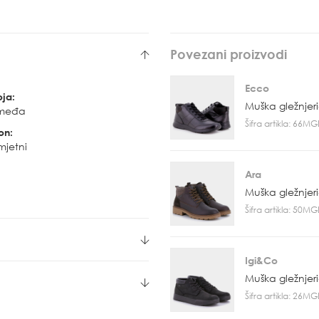
Povezani proizvodi
Ecco
oja:
Muška gležnjer
međa
Šifra artikla: 66M
on:
mjetni
Ara
Muška gležnjer
Šifra artikla: 50M
Igi&Co
Muška gležnjer
Šifra artikla: 26M