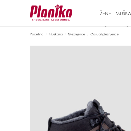
ŽENE
MUŠKA
Početna
Muškarci
Gležnjerice
Casual gležnjerice