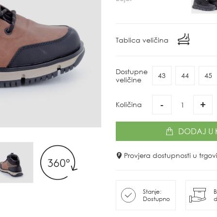
Tablica veličina
Dostupne
43
44
45
veličine
-
+
Količina
DODAJ
U 
Provjera dostupnosti u trg
Stanje:
B
Dostupno
d