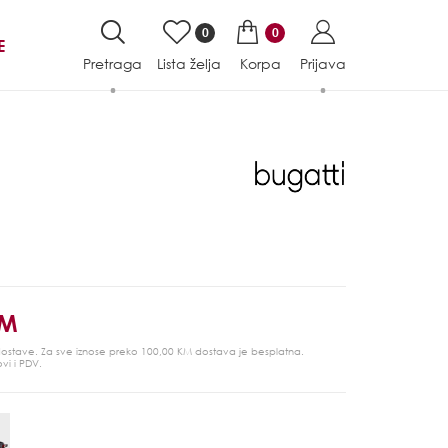
0
0
E
Pretraga
Lista želja
Korpa
Prijava
KM
 dostave. Za sve iznose preko 100,00 KM dostava je besplatna.
ovi i PDV.