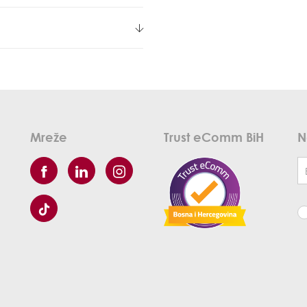
Mreže
Trust eComm BiH
N