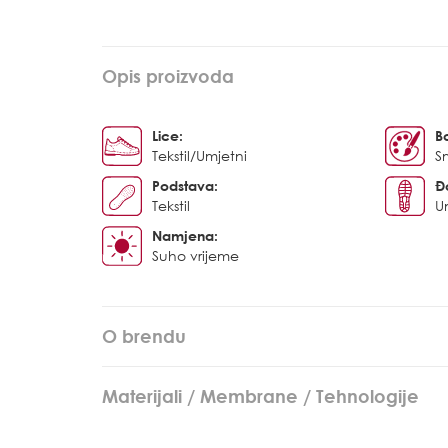
Opis proizvoda
Lice:
B
Tekstil/Umjetni
S
Podstava:
Đ
Tekstil
U
Namjena:
Suho vrijeme
O brendu
Materijali / Membrane / Tehnologije