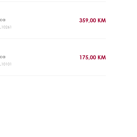
ica
359,00 KM
GL10261
ica
175,00 KM
GL10101