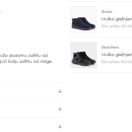
.
Geox
Muška gležnjer
Šifra artikla: 20M
Skechers
Muška gležnjer
uža dodatnu zaštitu od
ući bolju zaštitu od vlage.
Šifra artikla: 83M