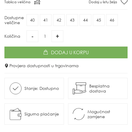
Tablica veličina
Dodaj u listu želja
Dostupne
40
41
42
43
44
45
46
veličine
-
+
Količina
DODAJ
U KORPU
Provjera dostupnosti u trgovinama
Besplatna
Stanje: Dostupno
dostava
Mogućnost
Sigurno plaćanje
zamjene