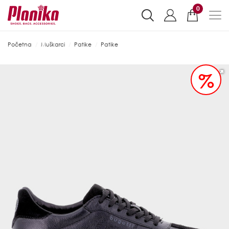
0
Početna
Muškarci
Patike
Patike
%