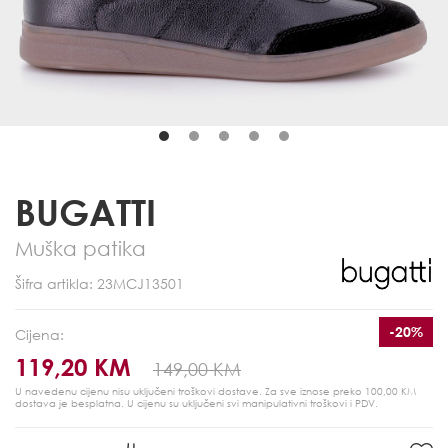
BUGATTI
Muška patika
Šifra artikla: 23MCJ13501
-20%
Cijena:
119,20 KM
149,00 KM
U navedenu cijenu nisu uključeni troškovi dostave. Za sve iznose preko 100,00 KM
dostava je besplatna.
U cijenu su uključeni svi manipulativni troškovi i PDV.