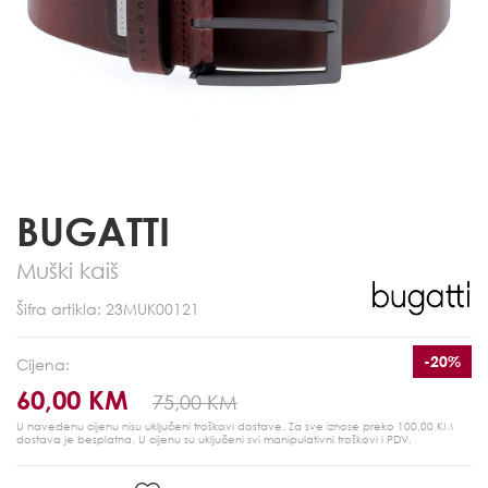
BUGATTI
Muški kaiš
Šifra artikla: 23MUK00121
-20%
Cijena:
60,00 KM
75,00 KM
U navedenu cijenu nisu uključeni troškovi dostave. Za sve iznose preko 100,00 KM
dostava je besplatna.
U cijenu su uključeni svi manipulativni troškovi i PDV.