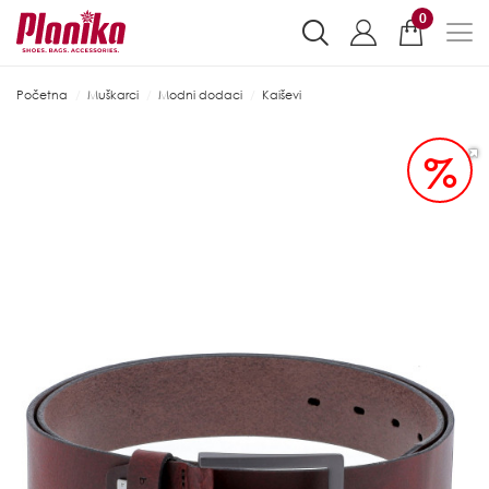
0
Početna
Muškarci
Modni dodaci
Kaiševi
%