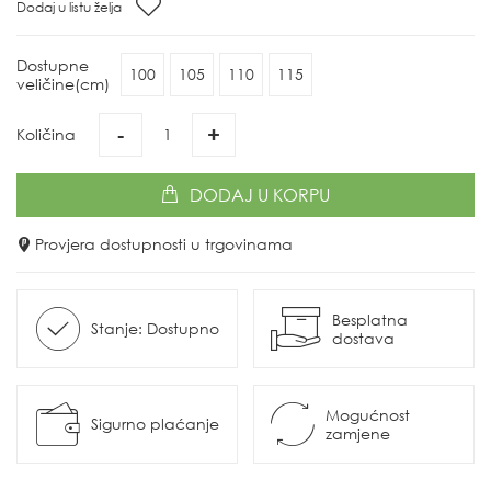
Dodaj u listu želja
Dostupne
100
105
110
115
veličine(cm)
-
+
Količina
DODAJ
U KORPU
Provjera dostupnosti u trgovinama
Besplatna
Stanje: Dostupno
dostava
Mogućnost
Sigurno plaćanje
zamjene