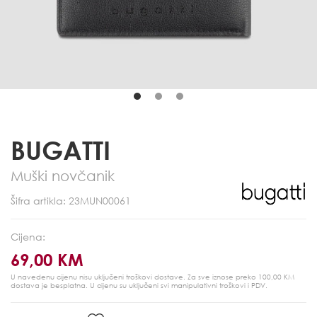
BUGATTI
Muški novčanik
Šifra artikla: 23MUN00061
Cijena:
69,00 KM
U navedenu cijenu nisu uključeni troškovi dostave. Za sve iznose preko 100,00 KM
dostava je besplatna.
U cijenu su uključeni svi manipulativni troškovi i PDV.