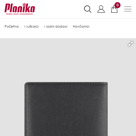
0
Početna
Muškarci
Modni dodaci
Novčanici