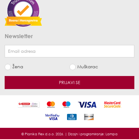
Newsletter
Žena
Muškarac
PRIJAVI SE
© Planika Flex d.o.o. 2026. | Dizajn i programiranje:
Lampa