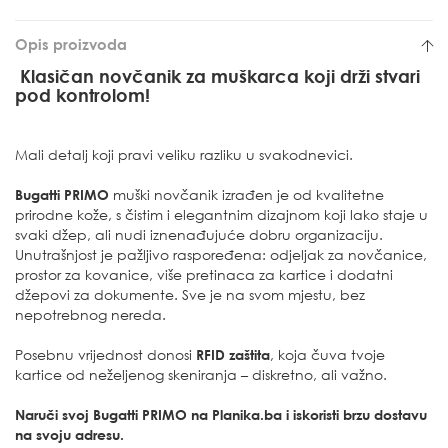
Opis proizvoda
Klasičan novčanik za muškarca koji drži stvari
pod kontrolom!
Mali detalj koji pravi veliku razliku u svakodnevici.
Bugatti PRIMO
muški novčanik izrađen je od kvalitetne
prirodne kože, s čistim i elegantnim dizajnom koji lako staje u
svaki džep, ali nudi iznenađujuće dobru organizaciju.
Unutrašnjost je pažljivo raspoređena: odjeljak za novčanice,
prostor za kovanice, više pretinaca za kartice i dodatni
džepovi za dokumente. Sve je na svom mjestu, bez
nepotrebnog nereda.
Posebnu vrijednost donosi
RFID zaštita
, koja čuva tvoje
kartice od neželjenog skeniranja – diskretno, ali važno.
Naruči svoj Bugatti PRIMO na Planika.ba i iskoristi brzu dostavu
na svoju adresu.