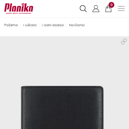
0
Početna
Muškarci
Modni dodaci
Novčanici