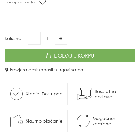
Dodaj u listu želja
-
+
Količina
DODAJ
U KORPU
Provjera dostupnosti u trgovinama
Besplatna
Stanje: Dostupno
dostava
Mogućnost
Sigurno plaćanje
zamjene