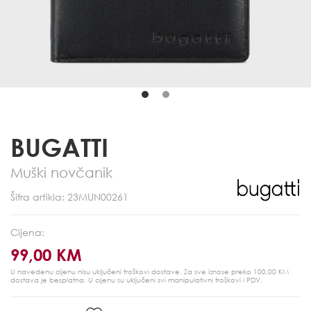
BUGATTI
Muški novčanik
Šifra artikla: 23MUN00261
Cijena:
99,00 KM
U navedenu cijenu nisu uključeni troškovi dostave. Za sve iznose preko 100,00 KM
dostava je besplatna.
U cijenu su uključeni svi manipulativni troškovi i PDV.