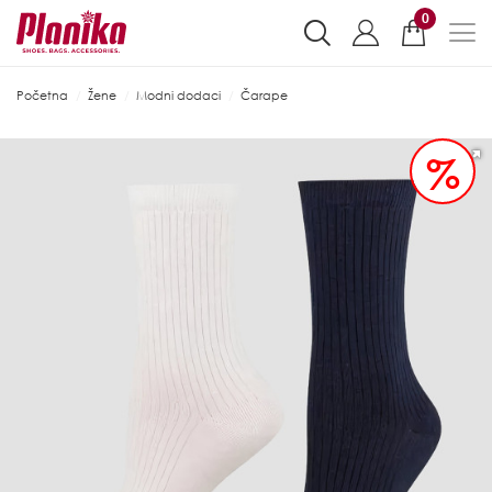
0
Početna
Žene
Modni dodaci
Čarape
%