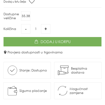
Dodaj u listu želja
Dostupne
35.38
veličine
-
+
Količina
DODAJ
U KORPU
Provjera dostupnosti u trgovinama
Besplatna
Stanje: Dostupno
dostava
Mogućnost
Sigurno plaćanje
zamjene