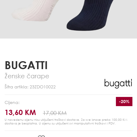
BUGATTI
Ženske čarape
Šifra artikla: 23ZDO10022
-20%
Cijena:
13,60 KM
17,00 KM
U navedenu cijenu nisu uključeni troškovi dostave. Za sve iznose preko 100,00 KM
dostava je besplatna.
U cijenu su uključeni svi manipulativni troškovi i PDV.