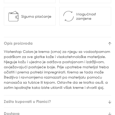
Mogućnost
Sigurno plaćanje
zamjene
Opis proizvoda
Waterstop Colors je krema (crna) za njegu sa vodootpornom
podrškom za sve glatke kože i visokotehnološke materijale.
Njeguje kožu i ujedno je održava postojanom i izdržljivom,
osvježavajući postojeće boje. Prije upotrebe materijal treba
očistiti i prema potrebi impregnirati. Krema se tada može
štedljivo i ravnomjerno razmazati po materijalu pomoću
nanosača sa tubice ili krpom. Ostavite da se kratko osuši, a
zatim ispolirajte kako biste uklonili višak kreme i stvorili sjaj.
Zašto kupovati u Planici?
Dostava