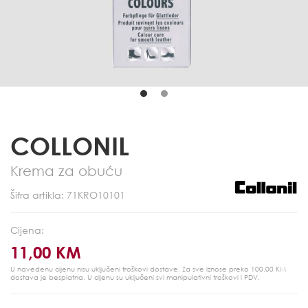
COLLONIL
Krema za obuću
Šifra artikla: 71KRO10101
Cijena:
11,00 KM
U navedenu cijenu nisu uključeni troškovi dostave. Za sve iznose preko 100,00 KM
dostava je besplatna.
U cijenu su uključeni svi manipulativni troškovi i PDV.