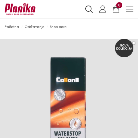
0
Početna
Održavanje
Shoe care
NOVA
KOLEKCIJA