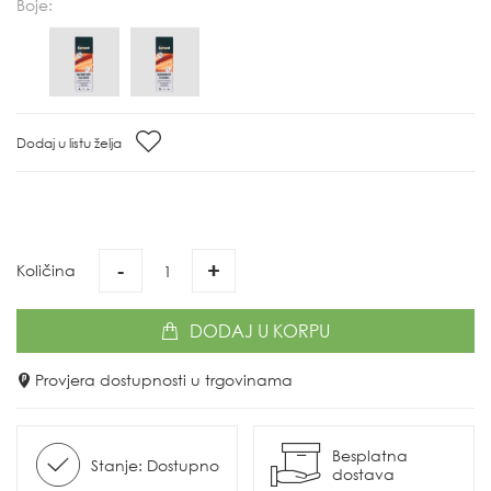
Boje:
Dodaj u listu želja
-
+
Količina
DODAJ
U KORPU
Provjera dostupnosti u trgovinama
Besplatna
Stanje: Dostupno
dostava