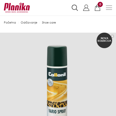
0
Početna
Održavanje
Shoe care
NOVA
KOLEKCIJA