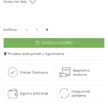
Dodaj u listu želja
-
+
Količina
DODAJ
U KORPU
Provjera dostupnosti u trgovinama
Besplatna
Stanje: Dostupno
dostava
Mogućnost
Sigurno plaćanje
zamjene