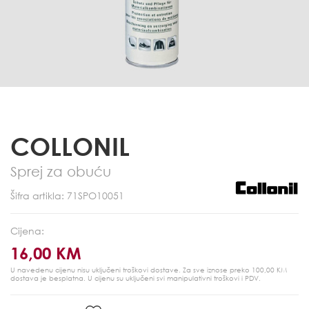
COLLONIL
Sprej za obuću
Šifra artikla: 71SPO10051
Cijena:
16,00 KM
U navedenu cijenu nisu uključeni troškovi dostave. Za sve iznose preko 100,00 KM
dostava je besplatna.
U cijenu su uključeni svi manipulativni troškovi i PDV.