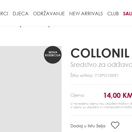
RCI
DJECA
ODRŽAVANJE
NEW ARRIVALS
CLUB
SAL
COLLONIL
NOVA
KOLEKCIJA
Sredstvo za održav
Šifra artikla: 71SPO10091
14,00 K
Cijena:
U navedenu cijenu nisu uključeni troškovi
U cijenu su uključeni svi manipulativni trošk
Dodaj u listu želja