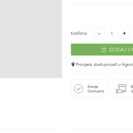
-
+
Količina
DODAJ
U 
Provjera dostupnosti u trg
Stanje:
B
Dostupno
d