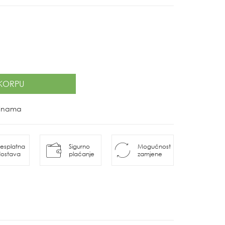
KORPU
ovinama
esplatna
Sigurno
Mogućnost
ostava
plaćanje
zamjene