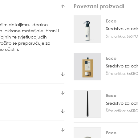
Povezani proizvodi
Ecco
jućim detaljima. Idealno
Sredstvo za od
 lakirane materijale. Hrani i
Šifra artikla: 66S
jajnih te svjetlucajućih
ročito se preporučuje za
 očistiti.
Ecco
Sredstvo za od
Šifra artikla: 66K
Ecco
Sredstvo za od
Šifra artikla: 66K
Ecco