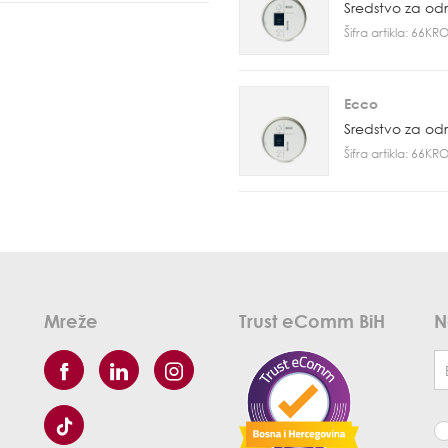
Sredstvo za od
Šifra artikla: 66K
Ecco
Sredstvo za od
Šifra artikla: 66K
Mreže
Trust eComm BiH
N