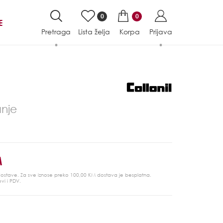
0
0
E
Pretraga
Lista želja
Korpa
Prijava
anje
M
 dostave. Za sve iznose preko 100,00 KM dostava je besplatna.
ovi i PDV.