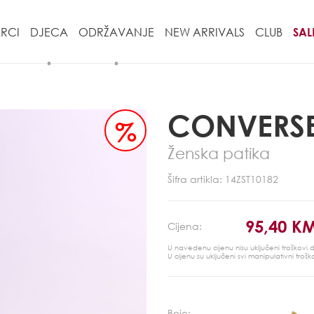
RCI
DJECA
ODRŽAVANJE
NEW ARRIVALS
CLUB
SAL
CONVERS
%
Ženska patika
Šifra artikla: 14ZST10182
95,40 K
Cijena:
U navedenu cijenu nisu uključeni troškovi
U cijenu su uključeni svi manipulativni trošk
Boje: