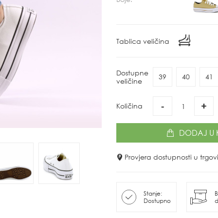
Tablica veličina
Dostupne
39
40
41
veličine
-
+
Količina
DODAJ
U 
Provjera dostupnosti u trg
Stanje:
B
Dostupno
d