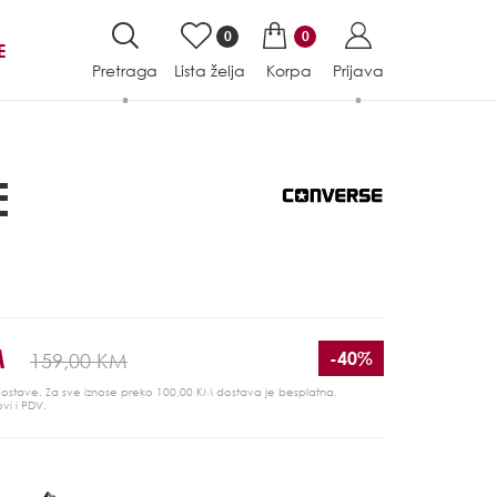
0
0
E
Pretraga
Lista želja
Korpa
Prijava
E
M
-40%
159,00 KM
 dostave. Za sve iznose preko 100,00 KM dostava je besplatna.
ovi i PDV.