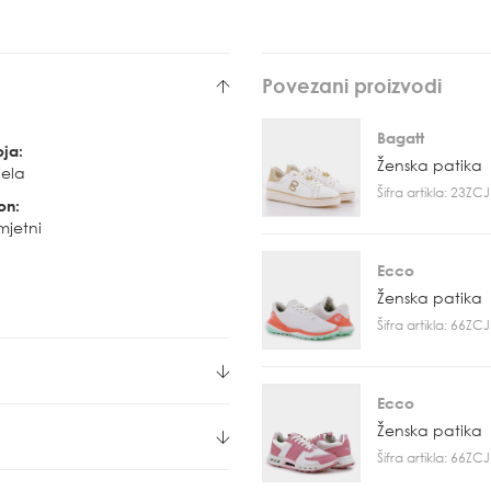
Povezani proizvodi
Bagatt
oja:
Ženska patika
jela
Šifra artikla: 23Z
on:
mjetni
Ecco
Ženska patika
Šifra artikla: 66Z
Ecco
Ženska patika
Šifra artikla: 66Z