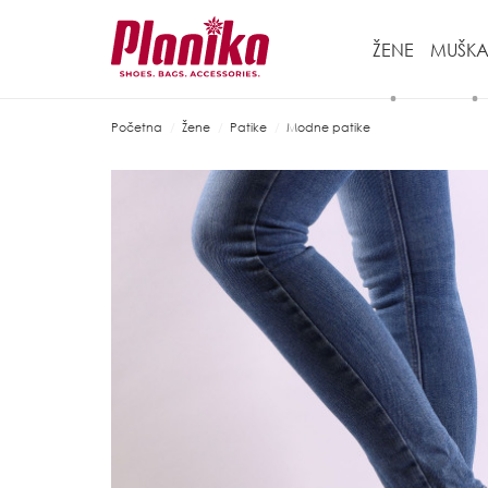
ŽENE
MUŠKA
Početna
Žene
Patike
Modne patike