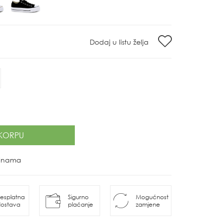
Dodaj u listu želja
KORPU
ovinama
esplatna
Sigurno
Mogućnost
ostava
plaćanje
zamjene