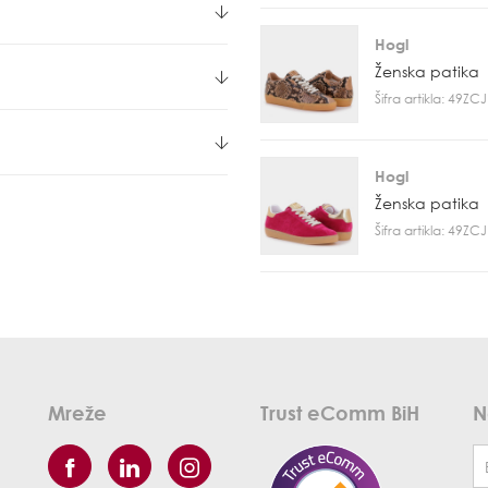
Hogl
Ženska patika
Šifra artikla: 49Z
Hogl
Ženska patika
Šifra artikla: 49Z
Mreže
Trust eComm BiH
N