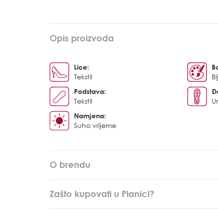
Opis proizvoda
Lice:
B
Tekstil
Bi
Podstava:
Đ
Tekstil
U
Namjena:
Suho vrijeme
O brendu
Zašto kupovati u Planici?