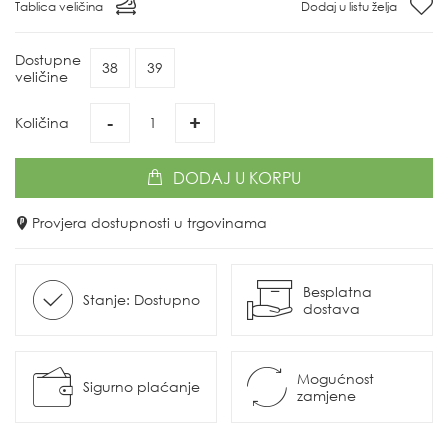
Tablica veličina
Dodaj u listu želja
Dostupne
38
39
veličine
-
+
Količina
DODAJ
U KORPU
Provjera dostupnosti u trgovinama
Besplatna
Stanje: Dostupno
dostava
Mogućnost
Sigurno plaćanje
zamjene