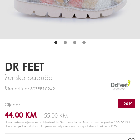
DR FEET
Ženska papuča
Šifra artikla: 30ZPP10242
-20%
Cijena:
44,00 KM
55,00 KM
U navedenu cijenu nisu uključeni troškovi dostave. Za sve iznose preko 100,00 KM
dostava je besplatna.
U cijenu su uključeni svi manipulativni troškovi i PDV.