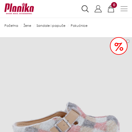
0
Početna
Žene
Sandale i papuče
Pokućnice
%