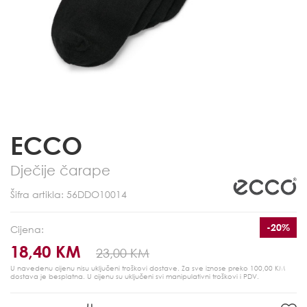
ECCO
Dječije čarape
Šifra artikla: 56DDO10014
-20%
Cijena:
18,40 KM
23,00 KM
U navedenu cijenu nisu uključeni troškovi dostave. Za sve iznose preko 100,00 KM
dostava je besplatna.
U cijenu su uključeni svi manipulativni troškovi i PDV.