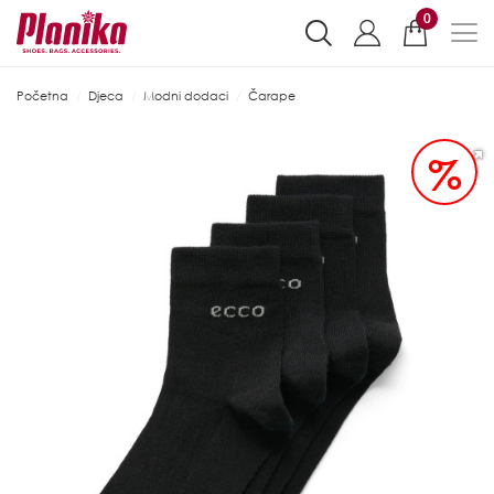
0
Početna
Djeca
Modni dodaci
Čarape
%