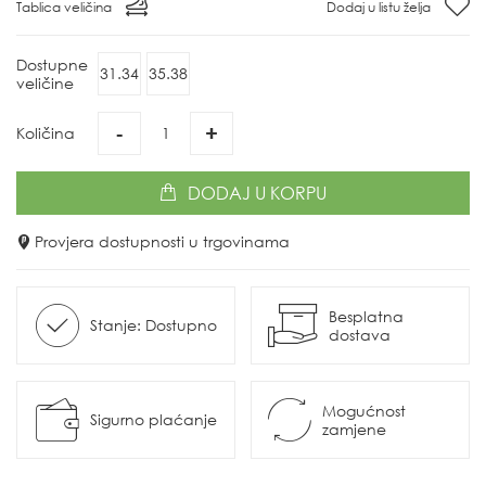
Tablica veličina
Dodaj u listu želja
Dostupne
31.34
35.38
veličine
-
+
Količina
DODAJ
U KORPU
Provjera dostupnosti u trgovinama
Besplatna
Stanje: Dostupno
dostava
Mogućnost
Sigurno plaćanje
zamjene